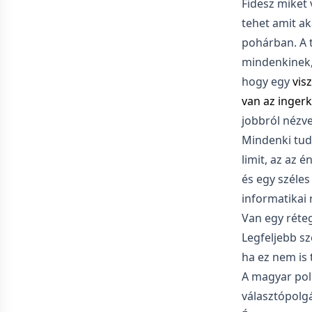
Fidesz miket 
tehet amit ak
pohárban. A 
mindenkinek, 
hogy egy
vis
van az inger
jobbról nézv
Mindenki tud 
limit, az az 
és egy széles
informatikai 
Van egy réte
Legfeljebb s
ha ez nem is 
A magyar poli
választópolgá