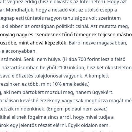
vitt véghez eddig (hisz elolvasták az Interneten). Hogy azt
ar. Mondhatjuk, hogy a netadó volt az utolsó csepp a
tegnap esti tüntetés nagyon tanulságos volt szerintem
aki ebben az országban politikát csinál. Azt mutatta meg,
zonylag nagy és csendesnek tűnő tömegnek teljesen másho
küszöbe, mint ahová képzelték
. Balról nézve magasabban,
e alacsonyabban.
számolni. Senki nem hülye. (Hiába 700 forint lesz a felső
én háztartásomban helyből 2100 inkább, hisz két okostelefon
 sávú előfizetés tulajdonosai vagyunk. A komplett
rezsinken ez több, mint 10% emelkedés.)
g, aki nem pártokért mozdul meg, hanem ügyekért.
zociálisan kevésbé érzékeny, vagy csak meghúzza magát m
tetszik mindenkinek. (Engem például nem zavar.)
tikai elitnek fogalma sincs arról, hogy mivel tudja a
rok egy jelentős részét elérni. Egyik oldalon sem.