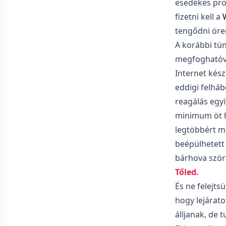
esedékes prob
fizetni kell a
tengődni ör
A korábbi tün
megfoghatóvá,
Internet kész
eddigi felhá
reagálás egyi
minimum öt h
legtöbbért mé
beépülhetett
bárhova szörf
Tőled.
És ne felejts
hogy lejárato
álljanak, de 