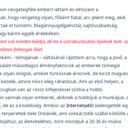
pon rengetegféle embert láttam és elhiszem a
ak, hogy rengeteg olyan, főként fiatal, arc jelent meg, akik
tak el tüntetni. Magánnyugdíjpénztár, sajtószabadság,
gy bármi egyéb érdekében.
ket sok minden bántja, de ha a szórakozásukba nyúlnak bele, a
ékben felhergeli őket.
ám – témájának – váltásánál rájöttem arra, hogy a jövő, a
salád másodlagos élményfaktorok az emberek tömegei
k olyan dolgok, amiket fontosnak éreznek, de kicsit maguk
t kezelik, amire nincs elég ráhatásuk. Ami az első helyen, a
 zugban van az rossz kifejezéssel szólva a hobbi.
n vannak olyan emberek, akiknek a hobbijuk a munkájuk, 
b, de ez a kisebbség. Amikor az
Internetadó
t belengették eg
tenyereltek bele Orbánék, ami sokkal több szállal kötődik 
ijához, az életviteléhez, mint mondjuk a 20-30 év múlva