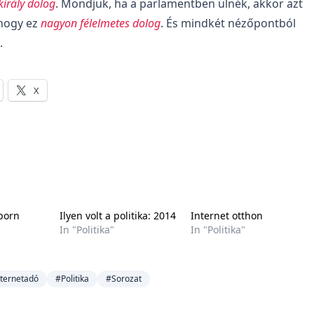
irály dolog
. Mondjuk, ha a parlamentben ülnék, akkor azt
hogy ez
nagyon félelmetes dolog
. És mindkét nézőpontból
.
X
 porn
Ilyen volt a politika: 2014
Internet otthon
In "Politika"
In "Politika"
ternetadó
#Politika
#Sorozat