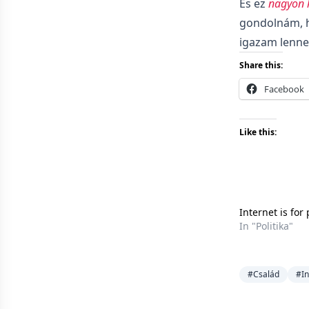
És ez
nagyon k
gondolnám, 
igazam lenne
Share this:
Facebook
Like this:
Internet is for
In "Politika"
#Család
#In