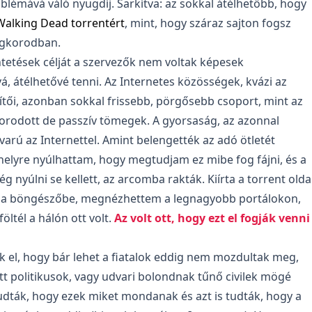
lémává váló nyugdíj. Sarkítva: az sokkal átélhetőbb, hogy
Walking Dead torrentért
, mint, hogy száraz sajton fogsz
egkorodban.
tetések célját a szervezők nem voltak képesek
 átélhetővé tenni. Az Internetes közösségek, kvázi az
ítői, azonban sokkal frissebb, pörgősebb csoport, mint az
borodott de passzív tömegek. A gyorsaság, az azonnal
varú az Internettel. Amint belengették az adó ötletét
elyre nyúlhattam, hogy megtudjam ez mibe fog fájni, és a
g nyúlni se kellett, az arcomba rakták. Kiírta a torrent oldal
 a böngészőbe, megnézhettem a legnagyobb portálokon,
öltél a hálón ott volt.
Az volt ott, hogy ezt el fogják venni
ük el, hogy bár lehet a fiatalok eddig nem mozdultak meg,
tt politikusok, vagy udvari bolondnak tűnő civilek mögé
tudták, hogy ezek miket mondanak és azt is tudták, hogy a