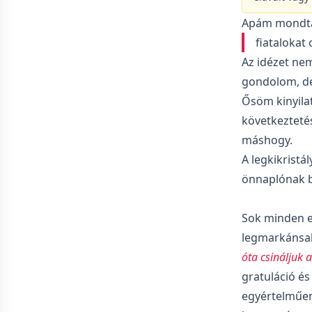
Apám mondta 
fiatalokat 
Az idézet nem
gondolom, d
Ősöm kinyilat
következteté
máshogy.
A legkikristá
önnaplónak b
Sok minden e
legmarkánsab
óta csináljuk 
gratuláció és
egyértelműen 