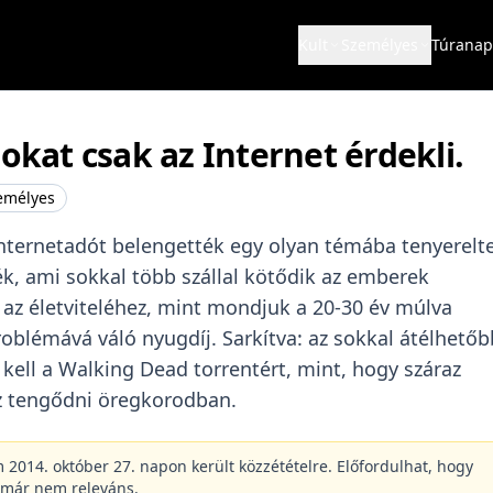
Kult
Személyes
Túranap
lokat csak az Internet érdekli.
emélyes
nternetadót belengették egy olyan témába tenyerelt
k, ami sokkal több szállal kötődik az emberek
 az életviteléhez, mint mondjuk a 20-30 év múlva
oblémává váló nyugdíj. Sarkítva: az sokkal átélhetőb
 kell a Walking Dead torrentért, mint, hogy száraz
z tengődni öregkorodban.
m 2014. október 27. napon került közzétételre. Előfordulhat, hogy
 már nem releváns.