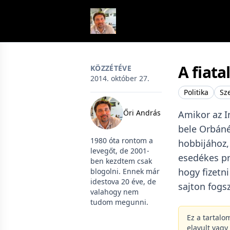
Skip to content
A fiata
KÖZZÉTÉVE
2014. október 27.
Politika
Sz
Őri András
Amikor az I
bele Orbáné
1980 óta rontom a
hobbijához,
levegőt, de 2001-
esedékes pr
ben kezdtem csak
hogy fizetni
blogolni. Ennek már
idestova 20 éve, de
sajton fogs
valahogy nem
tudom megunni.
Ez a tartalo
elavult vagy