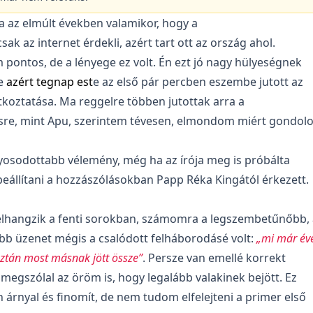
az elmúlt években valamikor, hogy a
csak az internet érdekli, azért tart ott az ország ahol.
 pontos, de a lényege ez volt. Én ezt jó nagy hülyeségnek
e
azért tegnap est
e az első pár percben eszembe jutott az
koztatása. Ma reggelre többen jutottak arra a
sre, mint Apu, szerintem tévesen, elmondom miért gondol
lyosodottabb vélemény, még ha az írója meg is próbálta
eállítani a hozzászólásokban Papp Réka Kingától érkezett.
lhangzik a fenti sorokban, számomra a legszembetűnőbb, 
b üzenet mégis a csalódott felháborodásé volt:
„mi már év
aztán most másnak jött össze”
. Persze van emellé korrekt
 megszólal az öröm is, hogy legalább valakinek bejött. Ez
árnyal és finomít, de nem tudom elfelejteni a primer első