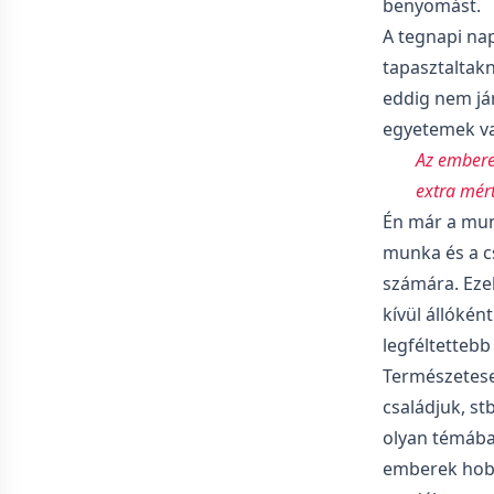
benyomást.
A tegnapi na
tapasztaltakn
eddig nem jár
egyetemek va
Az embere
extra mért
Én már a munk
munka és a c
számára. Eze
kívül állókén
legféltettebb
Természetese
családjuk, st
olyan témába 
emberek hobb