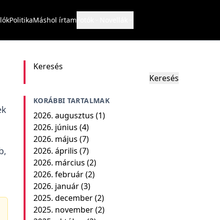
lók
Politika
Máshol írtam
Fotók
Novellák
Keresés
Keresés
KORÁBBI TARTALMAK
ek
2026. augusztus
(1)
2026. június
(4)
2026. május
(7)
b,
2026. április
(7)
2026. március
(2)
2026. február
(2)
2026. január
(3)
2025. december
(2)
2025. november
(2)