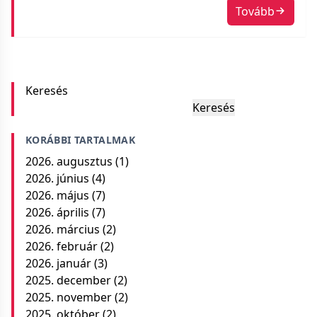
Tovább
így véli (ellentétben például Elon Muskkal, akit
zseniális, de nem annyira okos embernek tartok).
Az viszont állati […]
Keresés
Keresés
KORÁBBI TARTALMAK
2026. augusztus
(1)
2026. június
(4)
2026. május
(7)
2026. április
(7)
2026. március
(2)
2026. február
(2)
2026. január
(3)
2025. december
(2)
2025. november
(2)
2025. október
(2)