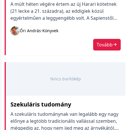
A múlt héten végére értem az új Harari kötetnek
(21 lecke a 21. századra), az eddigiek közül
egyértelműen a leggyengébb volt. A Sapienstől
kezdve erős lejtmenet jellemzi szerintem Harari
Őri András
•
Könyvek
írásait. A Sapiens jó volt, kifejezetten erős könyv,
amiben a tartalom meg a stílus egyben mozgott.
Tovább
A Homo Deus még hozta a stílust, de tartalmában
már […]
Nincs borítókép
Szekuláris tudomány
A szekuláris tudománynak van legalább egy nagy
előnye a legtöbb tradicionális vallással szemben,
mégpedig az, hogy nem ijed meg az árnyékától,