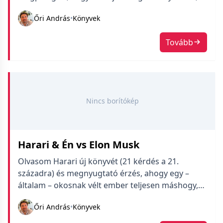
és alapjában véve hajlandó beismerni hibáit és
Őri András
•
Könyvek
vakfoltjait. Aki egy transzcendens hatalom által
feltárt abszolút igazságban hisz, az nem
Tovább
engedheti meg magának, hogy hibákat ismerjen
be, hiszen az az egész történetét lenullázná. Ha
viszont […]
Nincs borítókép
Harari & Én vs Elon Musk
Olvasom Harari új könyvét (21 kérdés a 21.
századra) és megnyugtató érzés, ahogy egy –
általam – okosnak vélt ember teljesen máshogy,
kevesebb Frankenstein komplexussal
Őri András
•
Könyvek
gondolkodik a mesterséges intelligenciáról. Az
főleg megnyugtató, hogy nem ő az egyetlen aki