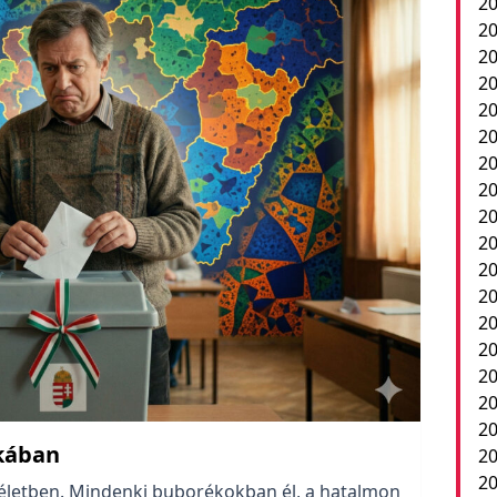
20
20
20
20
20
20
2
20
20
20
20
20
20
20
20
20
20
kában
2
20
életben. Mindenki buborékokban él, a hatalmon