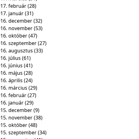
17. február
(28)
17. január
(31)
16. december
(32)
016. november
(53)
16. október
(47)
16. szeptember
(27)
16. augusztus
(33)
16. július
(61)
16. június
(41)
16. május
(28)
16. április
(24)
16. március
(29)
16. február
(27)
16. január
(29)
15. december
(9)
015. november
(38)
15. október
(48)
15. szeptember
(34)