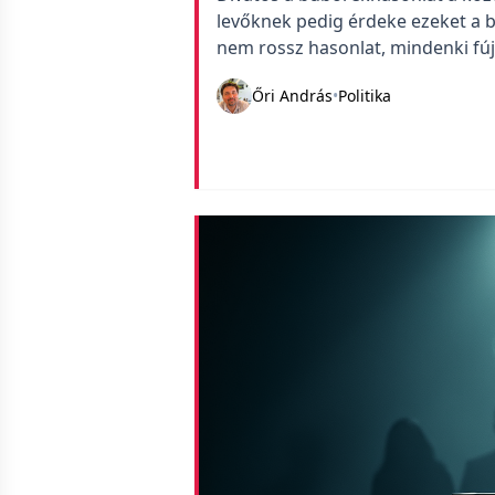
levőknek pedig érdeke ezeket a b
nem rossz hasonlat, mindenki fú
összetapad, néha kipukkad, szétvá
Őri András
•
Politika
halad, amerre a szél fújja.