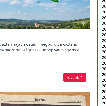
20
20
20
20
20
20
20
20
, aztán hajat mostam, megborotválkoztam,
20
avazókörhöz. Mégiscsak ünnep van, vagy mi a
20
2
20
20
20
Tovább
20
20
20
20
20