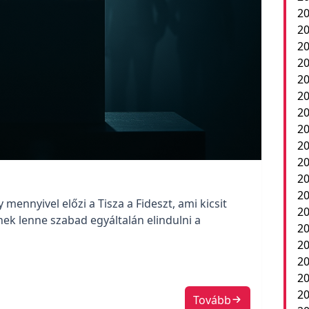
20
20
20
2
20
20
20
20
20
20
20
20
 mennyivel előzi a Tisza a Fideszt, ami kicsit
20
inek lenne szabad egyáltalán elindulni a
20
20
2
20
20
Tovább