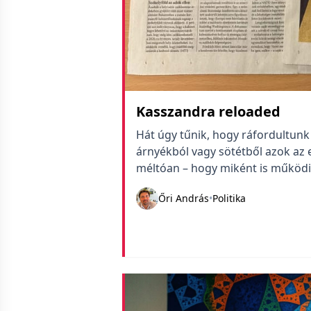
Kasszandra reloaded
Hát úgy tűnik, hogy ráfordultunk 
árnyékból vagy sötétből azok az 
méltóan – hogy miként is működik
megírtam, hogy ez most nagy me
Őri András
•
Politika
hajlandóak figyelni az elmúlt 16 