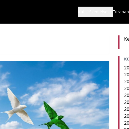
Kult
Személyes
Túranap
Ke
K
20
20
20
20
20
20
20
20
2