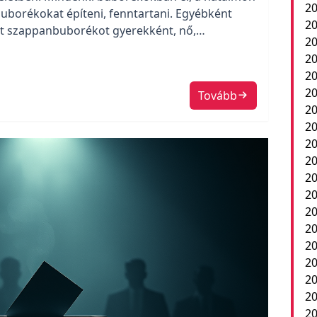
20
uborékokat építeni, fenntartani. Egyébként
20
jt szappanbuborékot gyerekként, nő,
20
lik, egyesül. Érzékeny, finom konstrukció, arra
20
20
20
Tovább
20
20
20
20
2
20
20
20
20
20
20
20
20