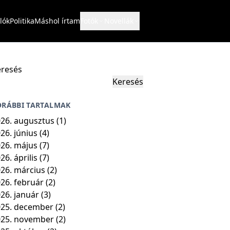
lók
Politika
Máshol írtam
Fotók
Novellák
resés
Keresés
ORÁBBI TARTALMAK
26. augusztus
(1)
26. június
(4)
26. május
(7)
26. április
(7)
26. március
(2)
26. február
(2)
26. január
(3)
25. december
(2)
025. november
(2)