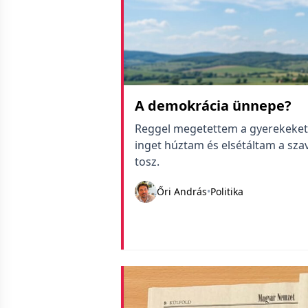
A demokrácia ünnepe?
Reggel megetettem a gyerekeket
inget húztam és elsétáltam a sz
tosz.
Őri András
•
Politika