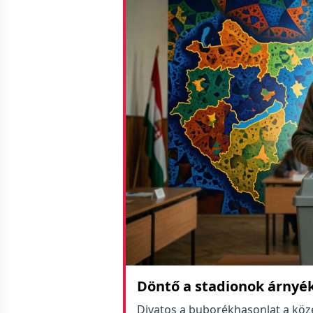
Döntő a stadionok árnyé
Divatos a buborékhasonlat a köz