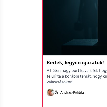
Kérlek, legyen igazatok!
A héten nagy port kavart fel, hogy
felülírta a korábbi témát, hogy k
választásokon.
Őri András
•
Politika