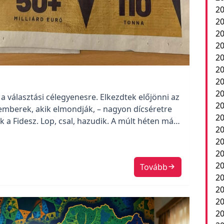
20
20
20
20
2
20
20
20
a választási célegyenesre. Elkezdtek előjönni az
20
emberek, akik elmondják, – nagyon dícséretre
20
 a Fidesz. Lop, csal, hazudik. A múlt héten már
20
glepetés mindazoknak, akik nem voltak
20
évben. Helló, ebben […]
20
2
Tovább
20
20
20
20