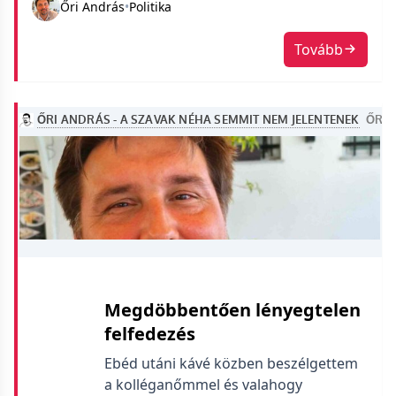
Őri András
•
Politika
Tovább
Megdöbbentően lényegtelen
felfedezés
Ebéd utáni kávé közben beszélgettem
a kolléganőmmel és valahogy