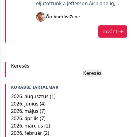
eljutottunk a Jefferson Airplane-ig,
szóval most a melóhoz betoltam a
Őri András
•
Zene
lejátszóba a Surrealistic Pillow
albumot. Az első szám a She Has Funny
Tovább
Cars éppen, hogy csak elindult és már
leesett szájjal meredtem a képernyőre.
A dal elején hallható a dobszólót a The
Doors dobosa, John Densmore,
egyszerűen eléjátszotta koncerteken a
Keresés
Break On Through című slágerüknek.
Keresés
KORÁBBI TARTALMAK
2026. augusztus
(1)
2026. június
(4)
2026. május
(7)
2026. április
(7)
2026. március
(2)
2026. február
(2)