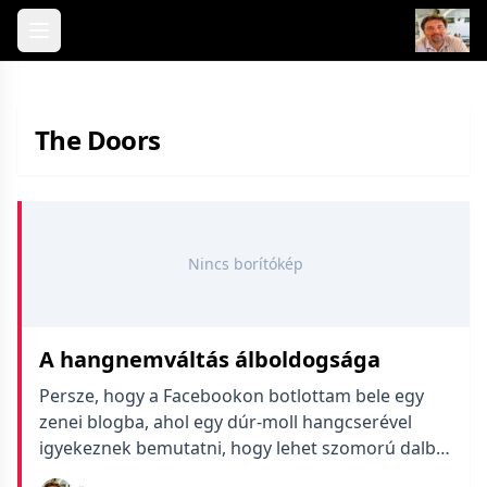
Skip to content
The Doors
Nincs borítókép
A hangnemváltás álboldogsága
Persze, hogy a Facebookon botlottam bele egy
zenei blogba, ahol egy dúr-moll hangcserével
igyekeznek bemutatni, hogy lehet szomorú dalból
vidámat játszani.