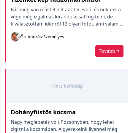
Bár még van másfél hét az idei évből és nekünk a
vége még izgalmas kirándulással fog telni, de
kiválasztottam idénről 12 olyan fotót, ami valami
miatt fontos. Van olyan, amit jól sikerültnek
Őri András
•
Személyes
tartok, de van olyan is, ami fotóként gyenge
viszont emlék vagy jelentése van. Nem könnyű
Tovább
egyébként havonta csak egy képet kiemelni, főleg
mikor a mozgalmasabb hónapokban akár száznál
is több készül a családomban.
Nincs borítókép
Dohányfüstös kocsma
Nagy meglepetés volt Pozsonyban, hogy lehet
cigizni a kocsmában. A gyerekeink ilyennel még