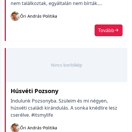
nem találkoztak, egyáltalán nem bírták.
Megértem őket, az a durva, savanyú dohányszag
Őri András
•
Politika
engem is megütött, pedig ebben nőttem fel. Nem
hiányzik.
Tovább
Nincs borítókép
Húsvéti Pozsony
Indulunk Pozsonyba. Szüleim és mi négyen,
húsvéti családi kirándulás. A sonka knédlire lesz
cserélve. #itsmylife
Őri András
•
Politika