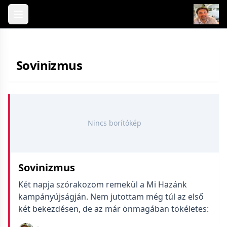
Skip to content
Sovinizmus
Nincs borítókép
Sovinizmus
Két napja szórakozom remekül a Mi Hazánk
kampányújságján. Nem jutottam még túl az első
két bekezdésen, de az már önmagában tökéletes: