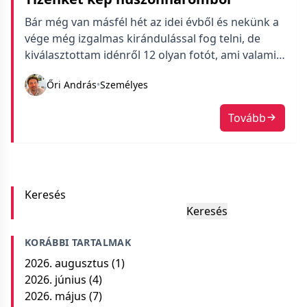
Bár még van másfél hét az idei évből és nekünk a
vége még izgalmas kirándulással fog telni, de
kiválasztottam idénről 12 olyan fotót, ami valami
miatt fontos. Van olyan, amit jól sikerültnek
Őri András
•
Személyes
tartok, de van olyan is, ami fotóként gyenge
viszont emlék vagy jelentése van. Nem könnyű
Tovább
egyébként havonta csak egy képet kiemelni, főleg
mikor a mozgalmasabb hónapokban akár száznál
is több készül a családomban.
Keresés
Keresés
KORÁBBI TARTALMAK
2026. augusztus
(1)
2026. június
(4)
2026. május
(7)