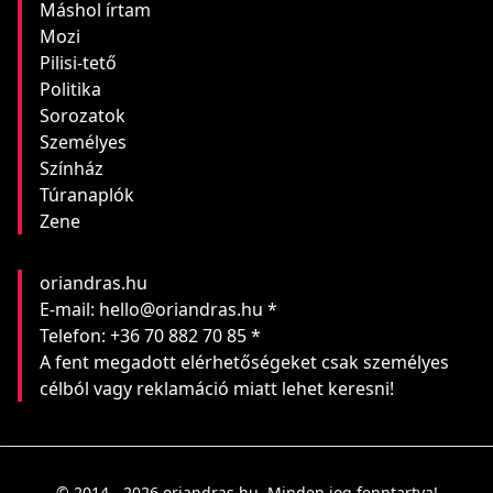
Máshol írtam
Mozi
Pilisi-tető
Politika
Sorozatok
Személyes
Színház
Túranaplók
Zene
oriandras.hu
E-mail: hello@oriandras.hu *
Telefon: +36 70 882 70 85 *
A fent megadott elérhetőségeket csak személyes
célból vagy reklamáció miatt lehet keresni!
© 2014 - 2026 oriandras.hu. Minden jog fenntartva!