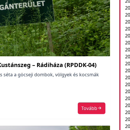
20
20
20
20
20
20
20
20
20
20
: Kustánszeg – Rádiháza (RPDDK-04)
2
es séta a göcseji dombok, völgyek és kocsmák
20
20
20
20
20
Tovább
20
20
20