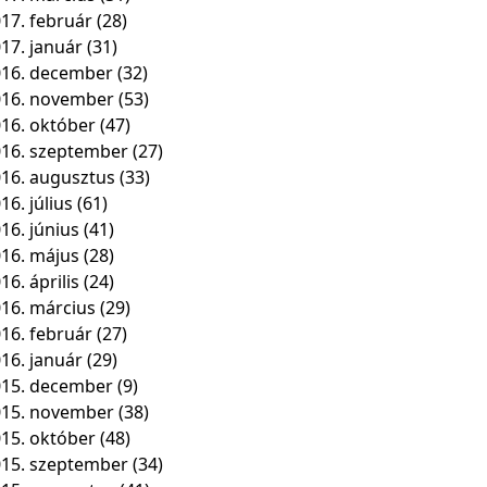
17. február
(28)
17. január
(31)
16. december
(32)
016. november
(53)
16. október
(47)
16. szeptember
(27)
16. augusztus
(33)
16. július
(61)
16. június
(41)
16. május
(28)
16. április
(24)
16. március
(29)
16. február
(27)
16. január
(29)
15. december
(9)
015. november
(38)
15. október
(48)
15. szeptember
(34)