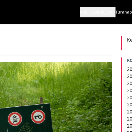
Kult
Személyes
Túranap
Ke
K
20
20
20
20
20
20
20
20
2