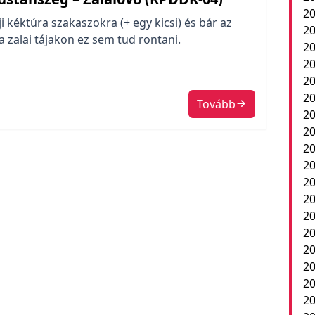
20
 kéktúra szakaszokra (+ egy kicsi) és bár az
20
a zalai tájakon ez sem tud rontani.
20
20
2
20
Tovább
20
20
20
20
20
20
20
2
20
20
20
20