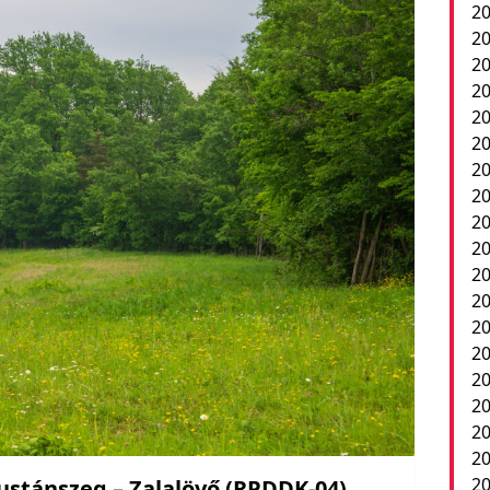
20
20
2
20
20
20
20
20
20
20
20
2
20
20
20
20
20
20
20
Kustánszeg – Zalalövő (RPDDK-04)