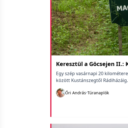
Keresztül a Göcsejen II.
Egy szép vasárnapi 20 kilométer
között Kustánszegtől Rádiházáig.
Őri András
•
Túranaplók