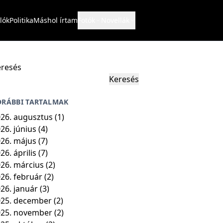
lók
Politika
Máshol írtam
Fotók
Novellák
resés
Keresés
ORÁBBI TARTALMAK
26. augusztus
(1)
26. június
(4)
26. május
(7)
26. április
(7)
26. március
(2)
26. február
(2)
26. január
(3)
25. december
(2)
025. november
(2)