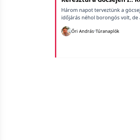
Három napot terveztünk a göcseji
időjárás néhol borongós volt, de 
Őri András
•
Túranaplók