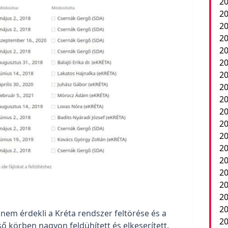
20
20
20
20
20
20
20
20
20
20
2
20
20
20
20
20
20
20
em érdekli a Kréta rendszer feltörése és a
20
ső körben nagyon feldühített és elkeserített.