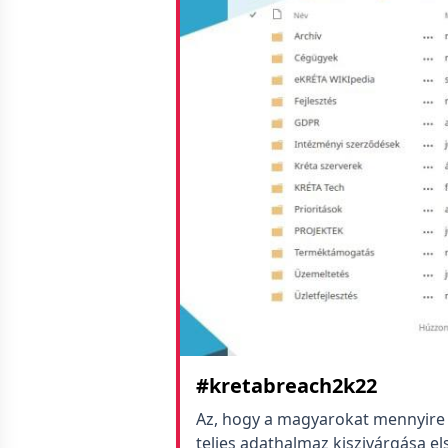
#kretabreach2k22
Az, hogy a magyarokat mennyire n
teljes adathalmaz kiszivárgása el