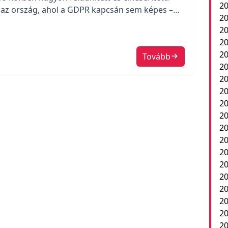
20
z az ország, ahol a GDPR kapcsán sem képes –
20
senki, hogy mennyire fontos és a közjót szolgáló
2
20
20
Tovább
20
20
20
20
20
20
2
20
20
20
20
20
20
20