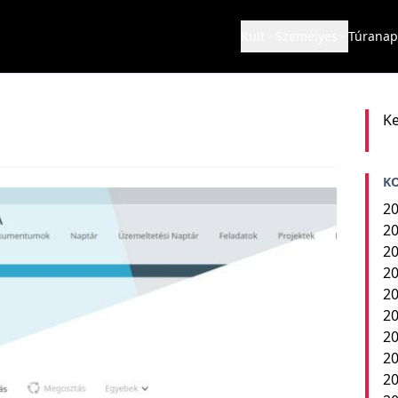
Kult
Személyes
Túranap
Ke
K
20
20
20
20
20
20
20
20
2