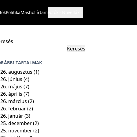
lók
Politika
Máshol írtam
Fotók
Novellák
resés
Keresés
ORÁBBI TARTALMAK
26. augusztus
(1)
26. június
(4)
26. május
(7)
26. április
(7)
26. március
(2)
26. február
(2)
26. január
(3)
25. december
(2)
025. november
(2)