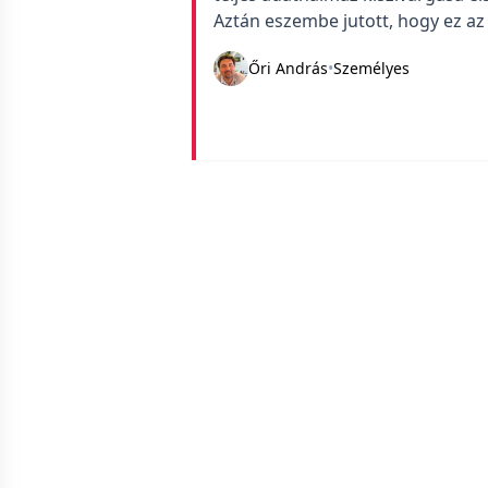
Aztán eszembe jutott, hogy ez a
tisztelet a kivételnek – felfogni 
Őri András
•
Személyes
törvény is ez. Hogy mekkora […]