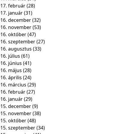
17. február
(28)
17. január
(31)
16. december
(32)
016. november
(53)
16. október
(47)
16. szeptember
(27)
16. augusztus
(33)
16. július
(61)
16. június
(41)
16. május
(28)
16. április
(24)
16. március
(29)
16. február
(27)
16. január
(29)
15. december
(9)
015. november
(38)
15. október
(48)
15. szeptember
(34)