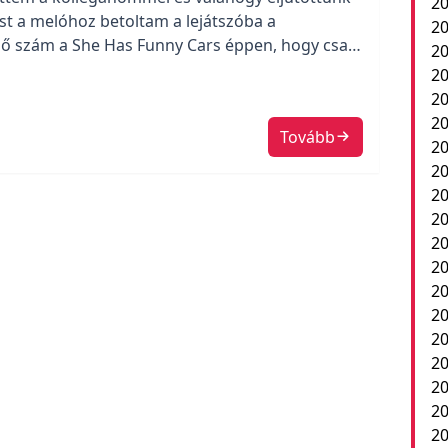
20
ost a melóhoz betoltam a lejátszóba a
20
első szám a She Has Funny Cars éppen, hogy csak
20
eredtem a képernyőre. A dal elején hallható a
20
ohn Densmore, egyszerűen eléjátszotta
20
 című slágerüknek.
20
Tovább
20
20
20
20
2
20
20
20
20
20
20
20
20