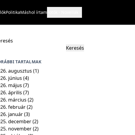
lók
Politika
Máshol írtam
Fotók
Novellák
resés
Keresés
ORÁBBI TARTALMAK
26. augusztus
(1)
26. június
(4)
26. május
(7)
26. április
(7)
26. március
(2)
26. február
(2)
26. január
(3)
25. december
(2)
025. november
(2)