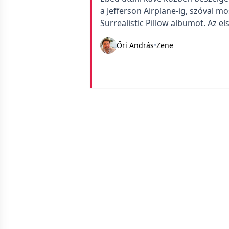
a Jefferson Airplane-ig, szóval m
Surrealistic Pillow albumot. Az 
elindult és már leesett szájjal m
Őri András
•
Zene
dobszólót a The Doors dobosa, J
koncerteken a Break On Through