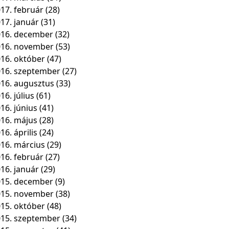
17. február
(28)
17. január
(31)
16. december
(32)
016. november
(53)
16. október
(47)
16. szeptember
(27)
16. augusztus
(33)
16. július
(61)
16. június
(41)
16. május
(28)
16. április
(24)
16. március
(29)
16. február
(27)
16. január
(29)
15. december
(9)
015. november
(38)
15. október
(48)
15. szeptember
(34)