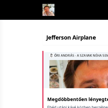
Skip to content
Jefferson Airplane
Megdöbbentően lényegte
Ebéd utáni kávé közben beszélge