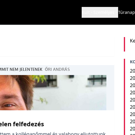
Kult
Személyes
Túranap
Ke
K
20
20
20
20
20
20
20
20
len felfedezés
2
ttem a kolléganőmmel és valahogy eljutottunk