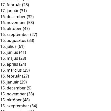
17. február
(28)
17. január
(31)
16. december
(32)
016. november
(53)
16. október
(47)
16. szeptember
(27)
16. augusztus
(33)
16. július
(61)
16. június
(41)
16. május
(28)
16. április
(24)
16. március
(29)
16. február
(27)
16. január
(29)
15. december
(9)
015. november
(38)
15. október
(48)
15. szeptember
(34)