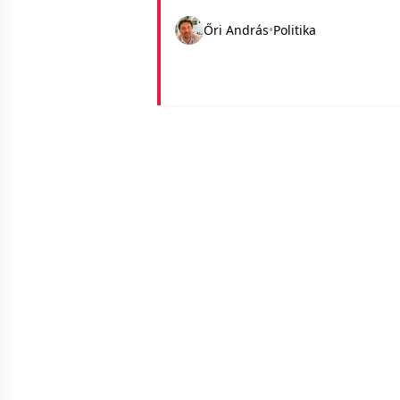
átgondolni az életemet.
Őri András
•
Politika