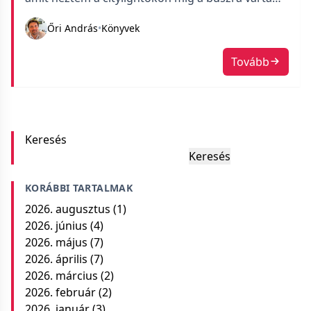
Különösebben meg sem fogott, tudomásul
Őri András
•
Könyvek
vettem, hogy van, mint egy perccel később azt is,
hogy a Nasivin egy remek orrspray. Aztán egy
Tovább
hangoskönyves fórumon olvastam a fülszövegét
és rájöttem, hogy ez engem érdekel.
Keresés
Keresés
KORÁBBI TARTALMAK
2026. augusztus
(1)
2026. június
(4)
2026. május
(7)
2026. április
(7)
2026. március
(2)
2026. február
(2)
2026. január
(3)