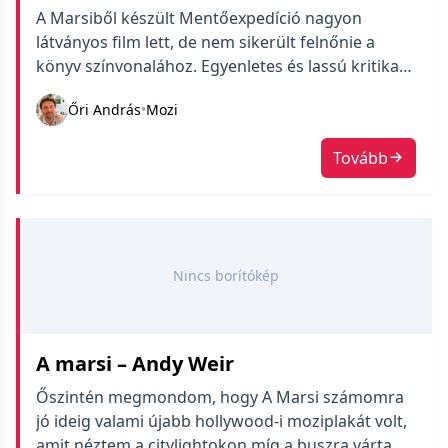
A Marsiből készült Mentőexpedíció nagyon
látványos film lett, de nem sikerült felnőnie a
könyv színvonalához. Egyenletes és lassú kritika
következik.
Őri András
•
Mozi
Tovább
Nincs borítókép
A marsi – Andy Weir
Őszintén megmondom, hogy A Marsi számomra
jó ideig valami újabb hollywood-i moziplakát volt,
amit néztem a citylightokon míg a buszra vártam.