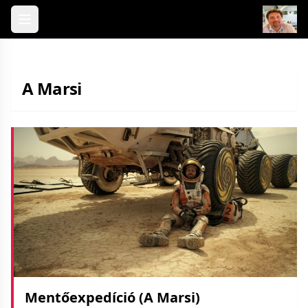
Skip to content
A Marsi
Mentőexpedíció (A Marsi)