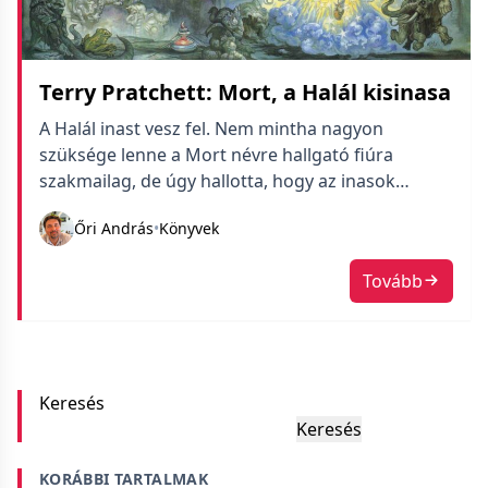
Terry Pratchett: Mort, a Halál kisinasa
A Halál inast vesz fel. Nem mintha nagyon
szüksége lenne a Mort névre hallgató fiúra
szakmailag, de úgy hallotta, hogy az inasok
sokszor könnyítenek a mesterek apai gondjain.
Őri András
•
Könyvek
Jelesül: elveszik feleségül a mester leányát. Mort
nem nagyon tudja még, hogy mi akar lenni, de az
Tovább
állás sokkal izgalmasabb, mint a rá váró szántó-
vető lét, pluszban a családja is annyira meg akar
tőle szabadulni, hogy hagyja magát sodorni a
történetben.
Keresés
Keresés
KORÁBBI TARTALMAK