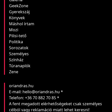
GeekZone
Gyerekszáj
Könyvek
Máshol írtam
Mozi
Pilisi-tető
Politika
Sorozatok
Személyes
Színház
Túranaplók
Zene
oriandras.hu
E-mail: hello@oriandras.hu *
Telefon: +36 70 882 70 85 *
A fent megadott elérhetőségeket csak személyes
célból vagy reklamáció miatt lehet keresni!