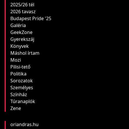
2025/26 tél
2026 tavasz
Budapest Pride '25
Galéria
GeekZone
Gyerekszáj
Könyvek
Máshol írtam
Mozi
Pilisi-tető
Politika
Sorozatok
Személyes
Színház
Túranaplók
Zene
oriandras.hu