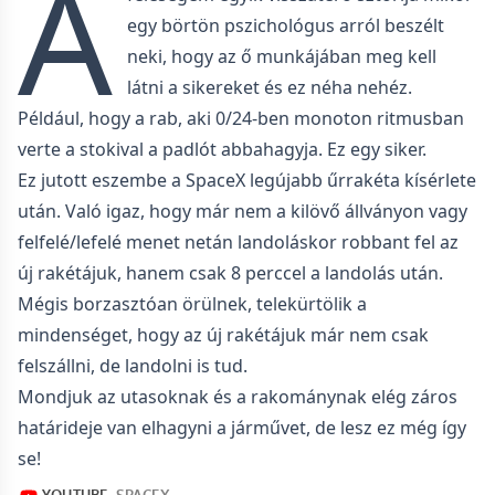
A
egy börtön pszichológus arról beszélt
neki, hogy az ő munkájában meg kell
látni a sikereket és ez néha nehéz.
Például, hogy a rab, aki 0/24-ben monoton ritmusban
verte a stokival a padlót abbahagyja. Ez egy siker.
Ez jutott eszembe a SpaceX legújabb űrrakéta kísérlete
után. Való igaz, hogy már nem a kilövő állványon vagy
felfelé/lefelé menet netán landoláskor robbant fel az
új rakétájuk, hanem csak 8 perccel a landolás után.
Mégis borzasztóan örülnek, telekürtölik a
mindenséget, hogy az új rakétájuk már nem csak
felszállni, de landolni is tud.
Mondjuk az utasoknak és a rakománynak elég záros
határideje van elhagyni a járművet, de lesz ez még így
se!