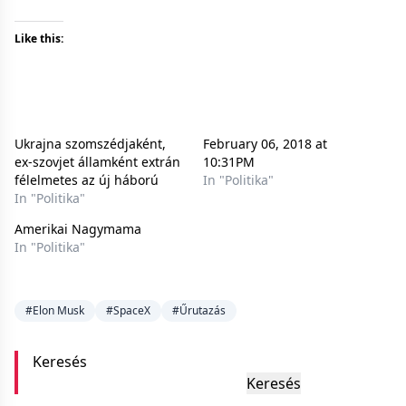
Like this:
Ukrajna szomszédjaként,
February 06, 2018 at
ex-szovjet államként extrán
10:31PM
félelmetes az új háború
In "Politika"
In "Politika"
Amerikai Nagymama
In "Politika"
#Elon Musk
#SpaceX
#Űrutazás
Keresés
Keresés