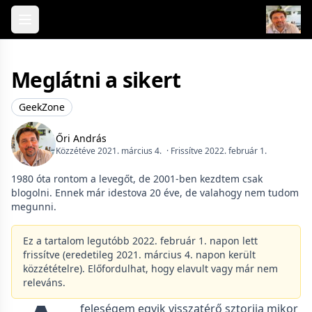
Skip to content
Meglátni a sikert
GeekZone
Őri András
Közzétéve 2021. március 4.
· Frissítve 2022. február 1.
1980 óta rontom a levegőt, de 2001-ben kezdtem csak
blogolni. Ennek már idestova 20 éve, de valahogy nem tudom
megunni.
Ez a tartalom legutóbb 2022. február 1. napon lett
frissítve (eredetileg 2021. március 4. napon került
közzétételre). Előfordulhat, hogy elavult vagy már nem
releváns.
feleségem egyik visszatérő sztorija mikor