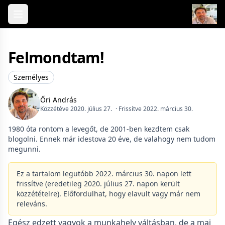
Skip to content
Felmondtam!
Személyes
Őri András
Közzétéve 2020. július 27.
· Frissítve 2022. március 30.
1980 óta rontom a levegőt, de 2001-ben kezdtem csak
blogolni. Ennek már idestova 20 éve, de valahogy nem tudom
megunni.
Ez a tartalom legutóbb 2022. március 30. napon lett
frissítve (eredetileg 2020. július 27. napon került
közzétételre). Előfordulhat, hogy elavult vagy már nem
releváns.
Egész edzett vagyok a munkahely váltásban, de a mai