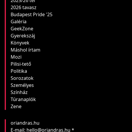
2025/26 tél
2026 tavasz
Budapest Pride '25
Galéria
GeekZone
Gyerekszáj
Könyvek
Máshol írtam
Mozi
Pilisi-tető
Politika
Sorozatok
Személyes
Színház
Túranaplók
Zene
oriandras.hu
E-mail: hello@oriandras.hu *