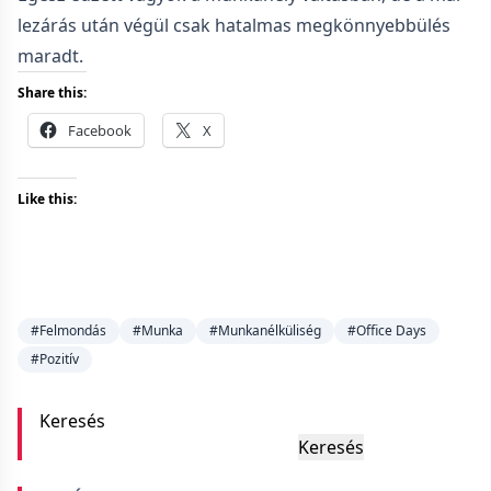
lezárás után végül csak hatalmas megkönnyebbülés
maradt.
Share this:
Facebook
X
Like this:
#Felmondás
#Munka
#Munkanélküliség
#Office Days
#Pozitív
Keresés
Keresés