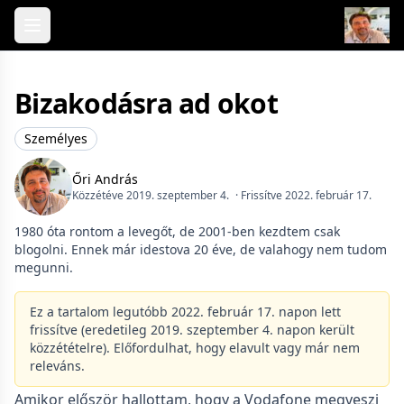
Skip to content
Bizakodásra ad okot
Személyes
Őri András
Közzétéve 2019. szeptember 4.
· Frissítve 2022. február 17.
1980 óta rontom a levegőt, de 2001-ben kezdtem csak
blogolni. Ennek már idestova 20 éve, de valahogy nem tudom
megunni.
Ez a tartalom legutóbb 2022. február 17. napon lett
frissítve (eredetileg 2019. szeptember 4. napon került
közzétételre). Előfordulhat, hogy elavult vagy már nem
releváns.
Amikor először hallottam, hogy a Vodafone megveszi