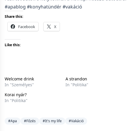
#apablog #konyhatündér #vakáció
Share this:
Facebook
X
Like this:
Welcome drink
A strandon
In "Személyes"
In "Politika"
Korai nyár?
In "Politika"
#Apa
#Főzés
#It's my life
#Vakáció