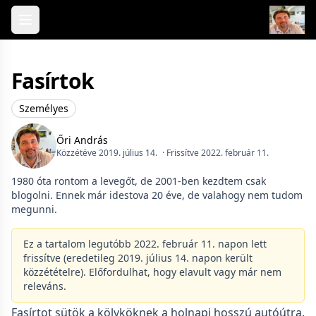
Skip to content
Fasírtok
Személyes
Őri András
Közzétéve 2019. július 14.
· Frissítve 2022. február 11.
1980 óta rontom a levegőt, de 2001-ben kezdtem csak
blogolni. Ennek már idestova 20 éve, de valahogy nem tudom
megunni.
Ez a tartalom legutóbb 2022. február 11. napon lett
frissítve (eredetileg 2019. július 14. napon került
közzétételre). Előfordulhat, hogy elavult vagy már nem
releváns.
Fasírtot sütök a kölyköknek a holnapi hosszú autóútra.