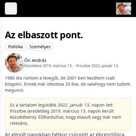
Skip to content
Az elbaszott pont.
Politika
Személyes
Őri András
Közzétéve 2019. március 13.
· Frissítve 2022. január 13.
1980 óta rontom a levegőt, de 2001-ben kezdtem csak
blogolni. Ennek már idestova 20 éve, de valahogy nem tudom
megunni.
Ez a tartalom legutóbb 2022. január 13. napon lett
frissítve (eredetileg 2019. március 13. napon került
közzétételre). Előfordulhat, hogy elavult vagy már nem
releváns.
Az elmúlt napokban hétkor csörgött az ébresztőóra,