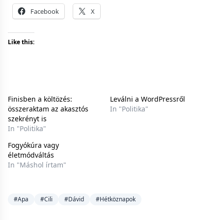
Facebook
X
Like this:
Finisben a költözés:
Leválni a WordPressről
összeraktam az akasztós
In "Politika"
szekrényt is
In "Politika"
Fogyókúra vagy
életmódváltás
In "Máshol írtam"
#Apa
#Cili
#Dávid
#Hétköznapok