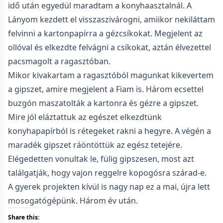
idő után egyedül maradtam a konyhaasztalnál. A
Lányom kezdett el visszaszivárogni, amiikor nekiláttam
felvinni a kartonpapírra a gézcsíkokat. Megjelent az
ollóval és elkezdte felvágni a csíkokat, aztán élvezettel
pacsmagolt a ragasztóban.
Mikor kivakartam a ragasztóból magunkat kikevertem
a gipszet, amire megjelent a Fiam is. Három ecsettel
buzgón maszatolták a kartonra és gézre a gipszet.
Mire jól eláztattuk az egészet elkezdtünk
konyhapapírból is rétegeket rakni a hegyre. A végén a
maradék gipszet ráöntöttük az egész tetejére.
Elégedetten vonultak le, fülig gipszesen, most azt
találgatják, hogy vajon reggelre kopogósra szárad-e.
A gyerek projekten kívül is nagy nap ez a mai, újra lett
mosogatógépünk. Három év után.
Share this: