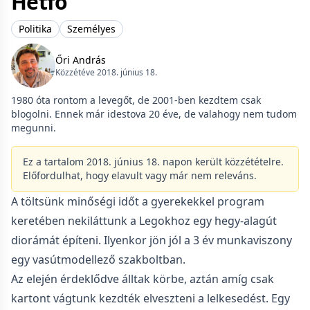
Hétfő
Politika
Személyes
Őri András
Közzétéve 2018. június 18.
1980 óta rontom a levegőt, de 2001-ben kezdtem csak
blogolni. Ennek már idestova 20 éve, de valahogy nem tudom
megunni.
Ez a tartalom 2018. június 18. napon került közzétételre.
Előfordulhat, hogy elavult vagy már nem releváns.
A töltsünk minőségi időt a gyerekekkel program
keretében nekiláttunk a Legokhoz egy hegy-alagút
diorámát építeni. Ilyenkor jön jól a 3 év munkaviszony
egy vasútmodellező szakboltban.
Az elején érdeklődve álltak körbe, aztán amíg csak
kartont vágtunk kezdték elveszteni a lelkesedést. Egy