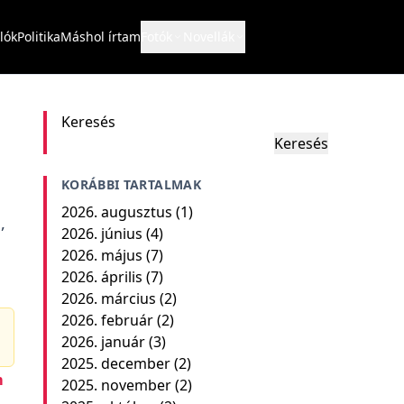
lók
Politika
Máshol írtam
Fotók
Novellák
Keresés
Keresés
KORÁBBI TARTALMAK
2026. augusztus
(1)
,
2026. június
(4)
2026. május
(7)
2026. április
(7)
2026. március
(2)
2026. február
(2)
2026. január
(3)
2025. december
(2)
m
2025. november
(2)