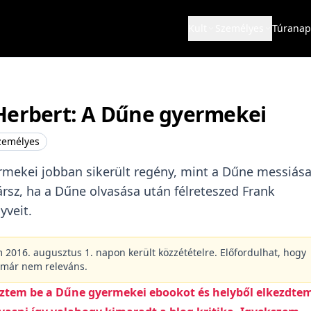
Kult
Személyes
Túranap
Herbert: A Dűne gyermekei
zemélyes
mekei jobban sikerült regény, mint a Dűne messiása
ársz, ha a Dűne olvasása után félreteszed Frank
yveit.
m 2016. augusztus 1. napon került közzétételre. Előfordulhat, hogy
 már nem releváns.
eztem be a Dűne gyermekei ebookot és helyből elkezdte