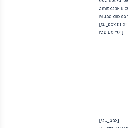
és a két Atre
amit csak kic
Muad-dib soh
[su_box title
radius=”0″]
[/su_box]