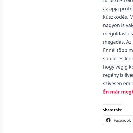
II. Leto Atre
az apja prófé
küszködés. Mí
nagyon is val
megoldást csa
megadás. Az e
Ennél több má
spoileres len
hogy végig k
regény is ily
szívesen emlé
Én már meg
Share this:
Facebook