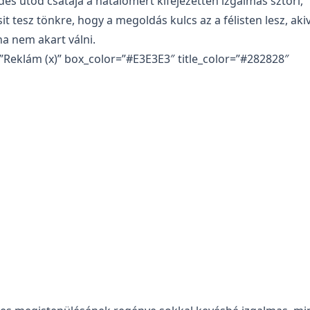
ides utód csatája a hatalomért kifejezetten izgalmas sztori,
sit tesz tönkre, hogy a megoldás kulcs az a félisten lesz, aki
a nem akart válni.
=”Reklám (x)” box_color=”#E3E3E3″ title_color=”#282828″