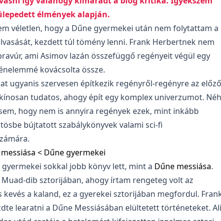
vasni így valahogy kimaradt a blog kritika. Igyekszem
eülepedett élmények alapján.
em véletlen, hogy a Dűne gyermekei után nem folytattam a
lvasását, kezdett túl tömény lenni. Frank Herbertnek nem
 bravúr, ami Asimov lazán összefüggő regényeit végül egy
énelemmé kovácsolta össze.
at ugyanis szervesen építkezik regényről-regényre az előz
 kínosan tudatos, ahogy épít egy komplex univerzumot. Né
ésem, hogy nem is annyira regények ezek, mint inkább
ösbe bújtatott szabálykönyvek valami sci-fi
számára.
 messiása < Dűne gyermekei
 gyermekei sokkal jobb könyv lett, mint a
Dűne messiása
.
 Muad-dib sztorijában, ahogy írtam rengeteg volt az
s kevés a kaland, ez a gyerekei sztorijában megfordul. Fran
dte learatni a Dűne Messiásában elültetett történeteket. Al