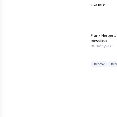
Like this:
Frank Herbert:
messiása
In "Könyvek"
#Könyv
#Kri