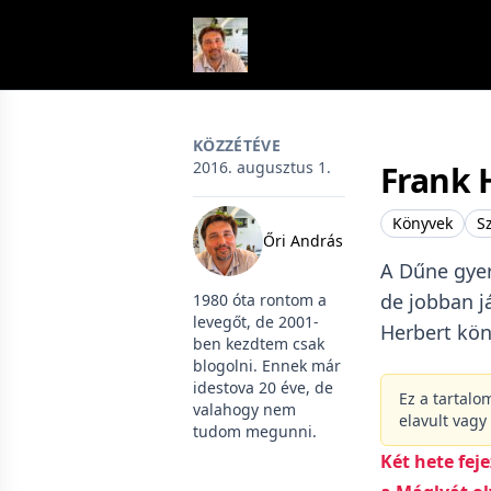
Skip to content
KÖZZÉTÉVE
2016. augusztus 1.
Frank 
Könyvek
S
Őri András
A Dűne gyer
de jobban j
1980 óta rontom a
levegőt, de 2001-
Herbert kön
ben kezdtem csak
blogolni. Ennek már
idestova 20 éve, de
Ez a tartalo
valahogy nem
elavult vagy
tudom megunni.
Két hete fej