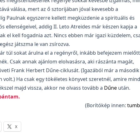
ides megistenülésének regénye sokkal kevésbé izgalmas, mi
tává válása, mert az ő sztorijában jóval kevesebb a
g Paulnak egyszerre kellett megküzdenie a spirituális és
ós ellenségeivel, addig II. Leto Atreides már készen kapja a
k el kell fogadnia azt. Nincs ebben már igazi küzdelem, cs
gész játszma le van zsírozva.
r túl sokat árulna el a regényről, inkább befejezem mielőtt
nék. Csak annak ajánlom elolvasásra, aki rászánta magát,
öveti Frank Herbert Dűne-ciklusát. (Igazából már a második
en volt.) Ha csak egy tökéletes könyvet szeretnél, amire mind
kszel majd vissza, akkor ne olvass tovább a
Dűne
után.
bántam.
(Borítókép innen:
tumb
X