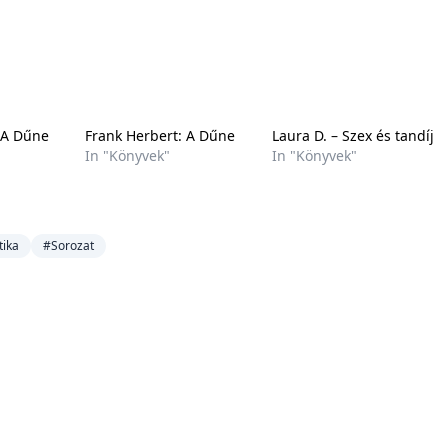
 A Dűne
Frank Herbert: A Dűne
Laura D. – Szex és tandíj
In "Könyvek"
In "Könyvek"
tika
#Sorozat