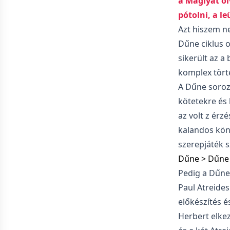
a Máglyát ol
pótolni, a l
Azt hiszem n
Dűne ciklus o
sikerült az a
komplex tört
A Dűne soroz
kötetekre és
az volt z érz
kalandos könt
szerepjáték 
Dűne > Dűne
Pedig a Dűne
Paul Atreides
előkészítés é
Herbert elkez