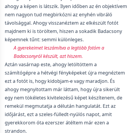
ahogy a képen is látszik. Ilyen időben az én objektívem
nem nagyon tud megbirkózni az enyhén vibráló
távolsággal. Ahogy visszanéztem az elkészült fotót
majdnem ki is töröltem, hiszen a sokadik Badacsony
képemnek tűnt: semmi különleges.
A gyerekeimet leszámítva a legtöbb fotóm a
Badacsonyról készült, azt hiszem.
Aztán vasárnap este, ahogy letöltöttem a
számítógépre a hétvégi fényképeket újra megnéztem
ezt a fotót is, hogy kidobjam-e vagy maradjon. És
ahogy megnyitottam már láttam, hogy újra sikerült
egy nem tökéletes kivitelezésű képet készítenem, de
remekül megmutatja a délután hangulatát. Ezt az
időjárást, ezt a szeles-fülledt-nyúlós napot, amit
gyerekkorom óta ezerszer átéltem már ezen a
strandon.