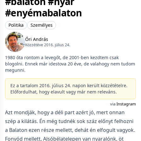
#balaton #nyár
#enyémabalaton
Politika
Személyes
Őri András
Közzétéve 2016. július 24.
1980 óta rontom a levegőt, de 2001-ben kezdtem csak
blogolni. Ennek már idestova 20 éve, de valahogy nem tudom
megunni.
Ez a tartalom 2016. július 24. napon került közzétételre.
Előfordulhat, hogy elavult vagy már nem releváns.
via
Instagram
Azt mondják, hogy a déli part azért jó, mert onnan
szép a kilátás. Én még tudnék sok száz előnyt felhozni
a Balaton ezen része mellett, dehát én elfogult vagyok.
Fonyód mellett, Alsóbélatelepen van nyaralónk, öt