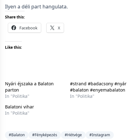
Ilyen a déli part hangulata.
Share this:
Facebook
X
Like this:
Nyári éjszaka a Balaton
#strand #badacsony #nyár
parton
#balaton #enyemabalaton
In "Politika"
In "Politika"
Balatoni vihar
In "Politika"
#Balaton
#Fényképezés
#Hétvége
#Instagram