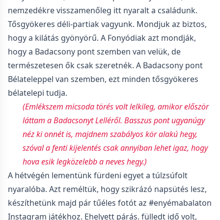
nemzedékre visszamenőleg itt nyaralt a családunk.
Tősgyökeres déli-partiak vagyunk. Mondjuk az biztos,
hogy a kilátás gyönyörű. A Fonyódiak azt mondják,
hogy a Badacsony pont szemben van velük, de
természetesen ők csak szeretnék. A Badacsony pont
Bélateleppel van szemben, ezt minden tősgyökeres
bélatelepi tudja.
(Emlékszem micsoda törés volt lelkileg, amikor először
láttam a Badacsonyt Lelléről. Basszus pont ugyanúgy
néz ki onnét is, majdnem szabályos kör alakú hegy,
szóval a fenti kijelentés csak annyiban lehet igaz, hogy
hova esik legközelebb a neves hegy.)
A hétvégén lementünk fürdeni egyet a túlzsúfolt
nyaralóba. Azt reméltük, hogy szikrázó napsütés lesz,
készíthetünk majd pár tűéles fotót az #enyémabalaton
Instagram játékhoz. Ehelyett párás. fülledt idő volt,