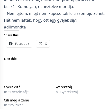
beszél. Komolyan, neheztelve mondja:
– Nem éjtem, miéjt nem kapcsolták le a szomojú zenét!
Hát nem látták, hogy ott egy gyejek síj?!
#cilimondta
Share this:
Facebook
X
Like this:
Gyerekszáj
Gyerekszáj
In "Gyerekszáj"
In "Gyerekszáj"
Cili meg a zene
In "Politika"