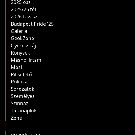
2025 ősz
2025/26 tél
2026 tavasz
Budapest Pride '25
Galéria
GeekZone
Gyerekszáj
Könyvek
Máshol írtam
Mozi
Pilisi-tető
Politika
Sorozatok
Személyes
Színház
Túranaplók
Zene
oriandras.hu