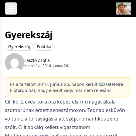
Skip to content
Gyerekszáj
Gyerekszáj
Politika
László Zsófia
Közzétéve 2016. június 26.
Ez a tartalom 2016. június 26. napon került közzétételre.
Előfordulhat, hogy elavult vagy már nem releváns.
Cili kb. 2 éves kora óta képes elsírni magát általa
szomorúnak érzett zeneszámokon. Tegnap esküvőn
voltunk, a tortavágás alatt szép, romantikus zene
szólt. Cilit sokáig kellett vígasztalnom.
Miután hazaértünk, hallom, hogy az apjával erről