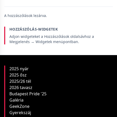
A hozzászólások lezárva.
HOZZÁSZÓLÁS-WIDGETEK
Adjon widgeteket a Hozzászólások oldalsávhoz a
Megjelenés → Widgetek menüpontban.
2025 nyár
2025 ősz
2025/26 tél
2026 tavasz
Budapest Pride '25
Galéria
GeekZone
Gyerekszáj