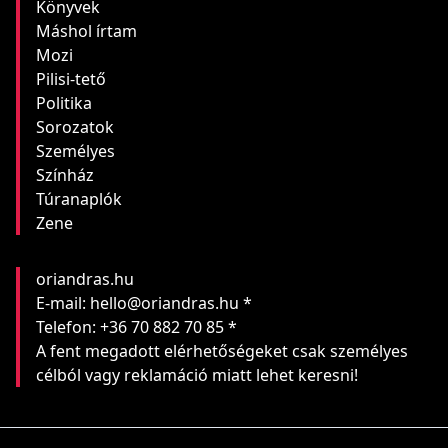
Könyvek
Máshol írtam
Mozi
Pilisi-tető
Politika
Sorozatok
Személyes
Színház
Túranaplók
Zene
oriandras.hu
E-mail: hello@oriandras.hu *
Telefon: +36 70 882 70 85 *
A fent megadott elérhetőségeket csak személyes
célból vagy reklamáció miatt lehet keresni!