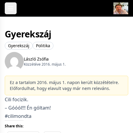
Skip to content
Gyerekszáj
Gyerekszáj
Politika
László Zsófia
Közzétéve 2016. május 1.
Ez a tartalom 2016. május 1. napon került közzétételre.
Előfordulhat, hogy elavult vagy már nem releváns.
Cili focizik.
– Góóól!!! Én góltam!
#cilimondta
Share this: