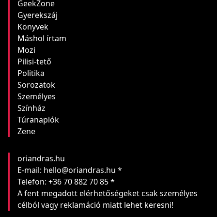
GeekZone
Gyerekszáj
Könyvek
Máshol írtam
Mozi
Pilisi-tető
Politika
Sorozatok
Személyes
Színház
Túranaplók
Zene
oriandras.hu
E-mail: hello@oriandras.hu *
Telefon: +36 70 882 70 85 *
A fent megadott elérhetőségeket csak személyes
célból vagy reklamáció miatt lehet keresni!