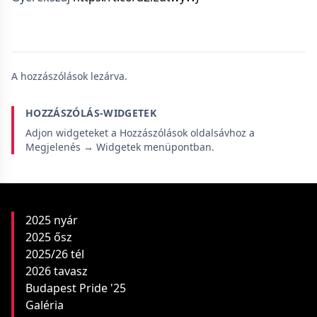
A hozzászólások lezárva.
HOZZÁSZÓLÁS-WIDGETEK
Adjon widgeteket a Hozzászólások oldalsávhoz a
Megjelenés → Widgetek menüpontban.
2025 nyár
2025 ősz
2025/26 tél
2026 tavasz
Budapest Pride '25
Galéria