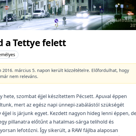
d a Tettye felett
emélyes
m 2016. március 5. napon került közzétételre. Előfordulhat, hogy
 már nem releváns.
gy hete, szombat éjjel készítettem Pécsett. Apuval éppen
ltunk, mert az egész napi ünnepi-zabálástól szükségét
 éjjel is járjunk egyet. Kezdett nagyon hideg lenni éppen, de
egy pillanatra előtűnt a hatalmas-sárga telihold és
orsan lefotózni. Így sikerült, a RAW fájlba alaposan