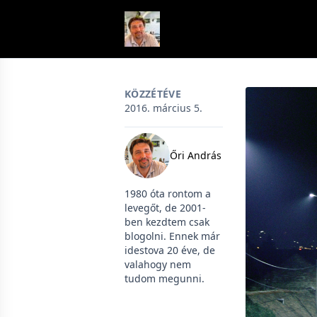
Skip to content
KÖZZÉTÉVE
2016. március 5.
Őri András
1980 óta rontom a
levegőt, de 2001-
ben kezdtem csak
blogolni. Ennek már
idestova 20 éve, de
valahogy nem
tudom megunni.