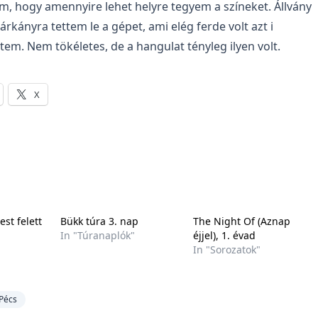
m, hogy amennyire lehet helyre tegyem a színeket. Állvány
árkányra tettem le a gépet, ami elég ferde volt azt i
tem. Nem tökéletes, de a hangulat tényleg ilyen volt.
X
st felett
Bükk túra 3. nap
The Night Of (Aznap
In "Túranaplók"
éjjel), 1. évad
In "Sorozatok"
Pécs