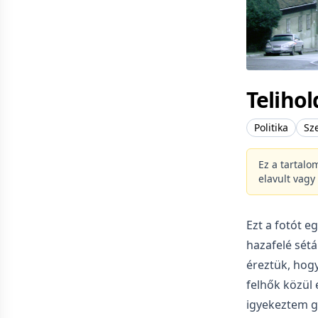
Telihol
Politika
Sz
Ez a tartalo
elavult vagy
Ezt a fotót e
hazafelé sétá
éreztük, hogy
felhők közül 
igyekeztem gy