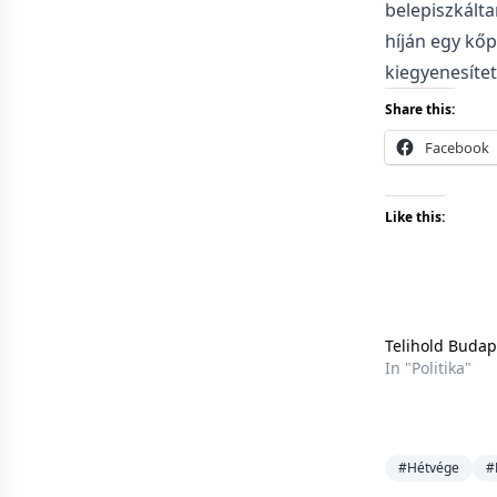
belepiszkálta
híján egy kőp
kiegyenesítet
Share this:
Facebook
Like this:
Telihold Budape
In "Politika"
#Hétvége
#