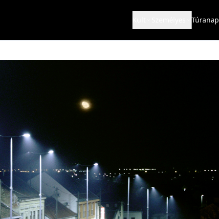
Kult
Személyes
Túranap