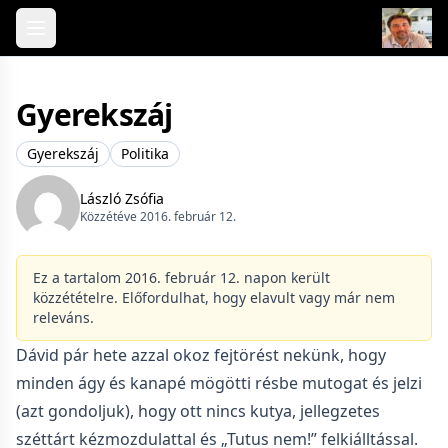
Skip to content
Gyerekszáj
Gyerekszáj
Politika
László Zsófia
Közzétéve 2016. február 12.
Ez a tartalom 2016. február 12. napon került
közzétételre. Előfordulhat, hogy elavult vagy már nem
releváns.
Dávid pár hete azzal okoz fejtörést nekünk, hogy
minden ágy és kanapé mögötti résbe mutogat és jelzi
(azt gondoljuk), hogy ott nincs kutya, jellegzetes
széttárt kézmozdulattal és „Tutus nem!” felkiálltással.