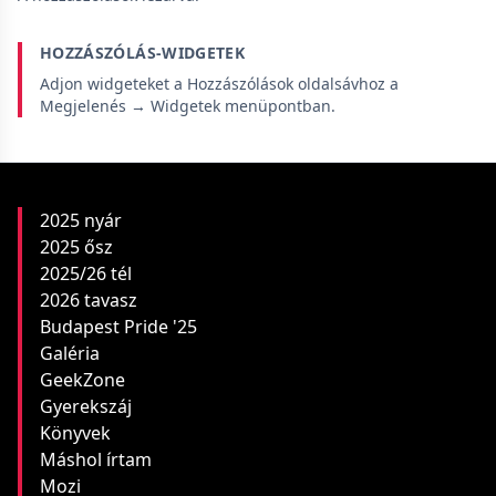
HOZZÁSZÓLÁS-WIDGETEK
Adjon widgeteket a Hozzászólások oldalsávhoz a
Megjelenés → Widgetek menüpontban.
2025 nyár
2025 ősz
2025/26 tél
2026 tavasz
Budapest Pride '25
Galéria
GeekZone
Gyerekszáj
Könyvek
Máshol írtam
Mozi