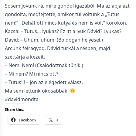
Sosem jövünk rá, mire gondol igazából. Ma az apja azt
gondolta, megfejtette, amikor túl voltunk a „Tutus
nem!” „Dehát ott nincs kutya és nem is volt” körökön.
Kacsa: – Tutus… lyukas? Ez itt a lyuk Dávid? Lyukas?!
Dávid: – Ühüm, ühüm! (Boldogan helyesel.)
Arcunk felragyog, Dávid turkál a résben, majd
széttárja a kezeit.
– Nem! Nem! (Csalódottnak tűnik.)
– Mi nem? Mi nincs ott?
– Tutus!!! – jön az elégedett válasz.
Ma sem lettünk okosabbak.
#davidmondta
Share this:
Facebook
X