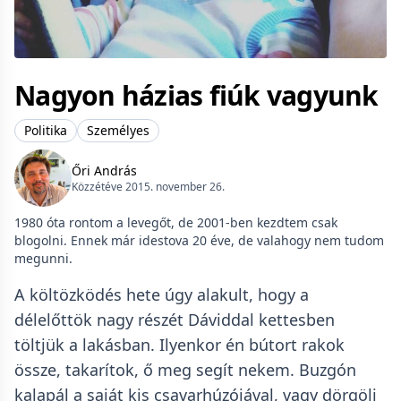
Nagyon házias fiúk vagyunk
Politika
Személyes
Őri András
Közzétéve 2015. november 26.
1980 óta rontom a levegőt, de 2001-ben kezdtem csak
blogolni. Ennek már idestova 20 éve, de valahogy nem tudom
megunni.
A költözködés hete úgy alakult, hogy a
délelőttök nagy részét Dáviddal kettesben
töltjük a lakásban. Ilyenkor én bútort rakok
össze, takarítok, ő meg segít nekem. Buzgón
kalapál a saját kis csavarhúzójával, vagy dörgöli