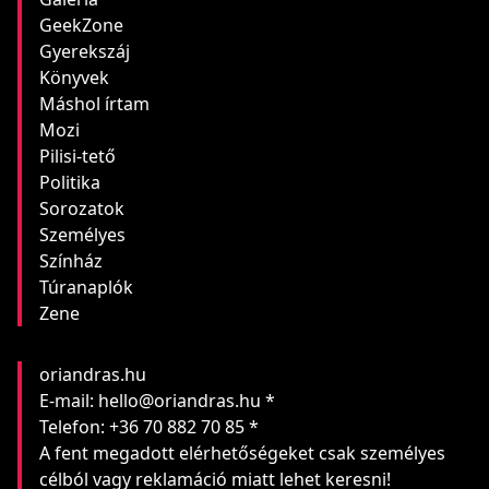
GeekZone
Gyerekszáj
Könyvek
Máshol írtam
Mozi
Pilisi-tető
Politika
Sorozatok
Személyes
Színház
Túranaplók
Zene
oriandras.hu
E-mail: hello@oriandras.hu *
Telefon: +36 70 882 70 85 *
A fent megadott elérhetőségeket csak személyes
célból vagy reklamáció miatt lehet keresni!