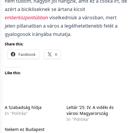
nem tudom, nagyon jól hangzik, amit ez a csóka írt, de
azért a bicikliseknek se ártana kicsit
emberközpontúbban
viselkedniük a városban, mert
jelen pillanatban a város a legélhetetlenebb felét a
gyalogosok irányába mutatja.
Share this:
Facebook
X
Like this:
A Szabadság hídja
Leltár ’25: IV. A vidéki és
In "Politika"
városi Magyarország
In "Politika"
Nekem ez Budapest