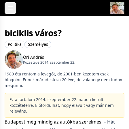
Skip to content
biciklis város?
Politika
Személyes
Őri András
Közzétéve 2014. szeptember 22.
1980 óta rontom a levegőt, de 2001-ben kezdtem csak
blogolni. Ennek már idestova 20 éve, de valahogy nem tudom
megunni.
Ez a tartalom 2014. szeptember 22. napon került
közzétételre. Előfordulhat, hogy elavult vagy már nem
releváns.
Budapest még mindig az autókba szerelmes.
– Hát