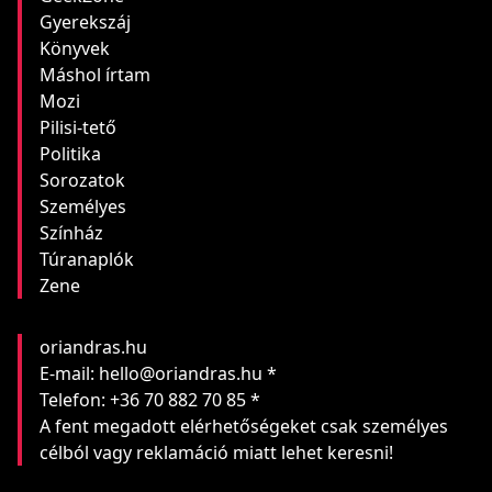
Gyerekszáj
Könyvek
Máshol írtam
Mozi
Pilisi-tető
Politika
Sorozatok
Személyes
Színház
Túranaplók
Zene
oriandras.hu
E-mail: hello@oriandras.hu *
Telefon: +36 70 882 70 85 *
A fent megadott elérhetőségeket csak személyes
célból vagy reklamáció miatt lehet keresni!