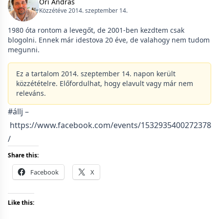
Őri András
Közzétéve 2014. szeptember 14.
1980 óta rontom a levegőt, de 2001-ben kezdtem csak
blogolni. Ennek már idestova 20 éve, de valahogy nem tudom
megunni.
Ez a tartalom 2014. szeptember 14. napon került
közzétételre. Előfordulhat, hogy elavult vagy már nem
releváns.
#állj –
https://www.facebook.com/events/1532935400272378
/
Share this:
Facebook
X
Like this: