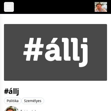
Skip to content
#állj
Politika
Személyes