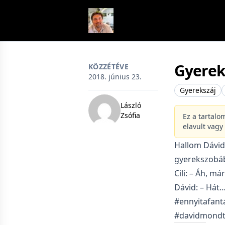
Skip to content
Gyerek
KÖZZÉTÉVE
2018. június 23.
Gyerekszáj
László
Zsófia
Ez a tartalo
elavult vagy
Hallom Dávid
gyerekszobáb
Cili: – Áh, m
Dávid: – Hát…
#ennyitafant
#davidmond