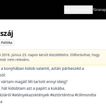
Kult
Személyes
Túranap
száj
Politika
m 2018. június 23. napon került közzétételre. Előfordulhat, hogy
 már nem releváns.
 a konyhában kidob valamit, aztán párbeszéd a
ól:
ár vártam magát! Mi tartott ennyi ideig?
 hát kidobtam azt a papírt a kukába.
áziáról #atényekazoktények #eztörténtna #cilimondta
ta