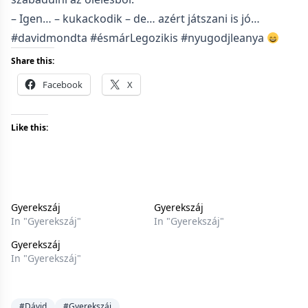
– Igen… – kukackodik – de… azért játszani is jó…
#davidmondta #ésmárLegozikis #nyugodjleanya
Share this:
Facebook
X
Like this:
Gyerekszáj
Gyerekszáj
In "Gyerekszáj"
In "Gyerekszáj"
Gyerekszáj
In "Gyerekszáj"
#Dávid
#Gyerekszáj