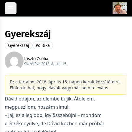
Skip to content
Gyerekszáj
Gyerekszáj
Politika
László Zsófia
Közzétéve 2018. április 15.
Ez a tartalom 2018. április 15. napon került közzétételre.
Előfordulhat, hogy elavult vagy már nem releváns.
Dávid odajön, az ölembe bújik. Átölelem,
megpuszilom, hozzám simul.
– Jaj, ez a legjobb, így összebújni – mondom
elérzékenyülve, de Dávid közben már próbál
szabadulni az ölelésből.