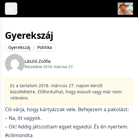
Skip to content
Gyerekszáj
Gyerekszáj
Politika
László Zsófia
Közzétéve 2018. március 27.
Ez a tartalom 2018. március 27. napon került
közzétételre. Előfordulhat, hogy elavult vagy már nem
releváns.
Cili várja, hogy kártyázzak vele. Befejezem a pakolást:
– Na, itt vagyok.
– Ok! Addig játszottam egyet egyedül. És én nyertem.
#cilimondta