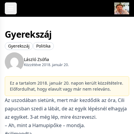
Skip to content
Gyerekszáj
Gyerekszáj
Politika
László Zsófia
Közzétéve 2018. január 20.
Ez a tartalom 2018. január 20. napon került közzétételre.
Előfordulhat, hogy elavult vagy már nem releváns.
Az uszodában sietünk, mert már kezdődik az óra, Cili
papucsban szedi a lábát, de az egyik lépésnél elhagyja
az egyiket. 3-at még lép, mire észreveszi.
– Ah, mint a Hamupipőke – mondja.
#cilimondta