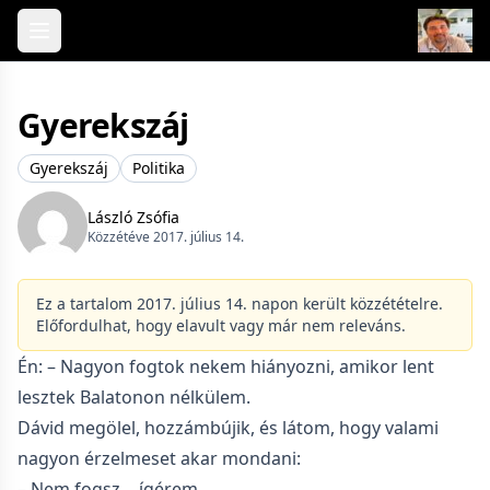
Skip to content
Gyerekszáj
Gyerekszáj
Politika
László Zsófia
Közzétéve 2017. július 14.
Ez a tartalom 2017. július 14. napon került közzétételre.
Előfordulhat, hogy elavult vagy már nem releváns.
Én: – Nagyon fogtok nekem hiányozni, amikor lent
lesztek Balatonon nélkülem.
Dávid megölel, hozzámbújik, és látom, hogy valami
nagyon érzelmeset akar mondani:
– Nem fogsz… ígérem….