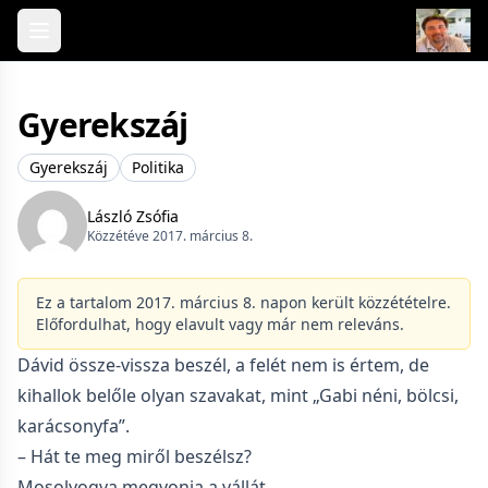
Skip to content
Gyerekszáj
Gyerekszáj
Politika
László Zsófia
Közzétéve 2017. március 8.
Ez a tartalom 2017. március 8. napon került közzétételre.
Előfordulhat, hogy elavult vagy már nem releváns.
Dávid össze-vissza beszél, a felét nem is értem, de
kihallok belőle olyan szavakat, mint „Gabi néni, bölcsi,
karácsonyfa”.
– Hát te meg miről beszélsz?
Mosolyogva megvonja a vállát.