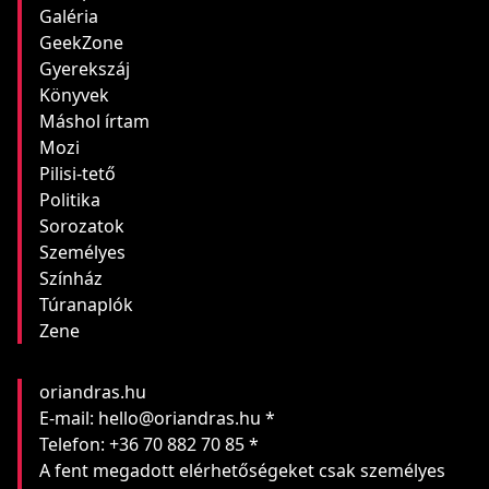
Galéria
GeekZone
Gyerekszáj
Könyvek
Máshol írtam
Mozi
Pilisi-tető
Politika
Sorozatok
Személyes
Színház
Túranaplók
Zene
oriandras.hu
E-mail: hello@oriandras.hu *
Telefon: +36 70 882 70 85 *
A fent megadott elérhetőségeket csak személyes