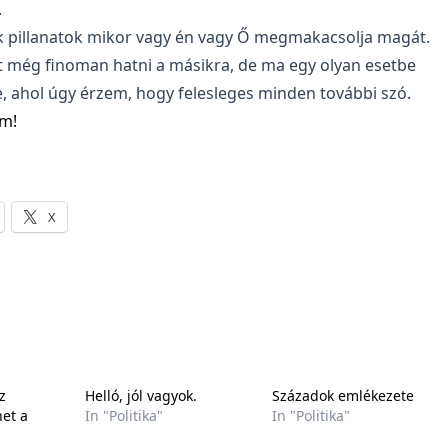
.
 pillanatok mikor vagy én vagy Ő megmakacsolja magát.
et még finoman hatni a másikra, de ma egy olyan esetbe
, ahol úgy érzem, hogy felesleges minden további szó.
!
X
z
Helló, jól vagyok.
Századok emlékezete
het a
In "Politika"
In "Politika"