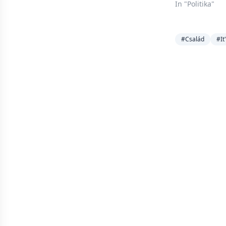
In "Politika"
#Család
#It