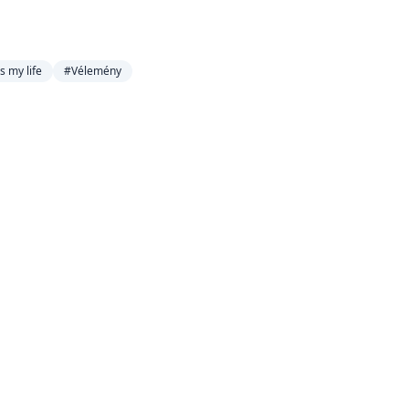
's my life
#Vélemény