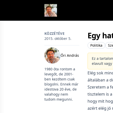
Skip to content
Egy ha
KÖZZÉTÉVE
2015. október 5.
Politika
Sz
Őri András
Ez a tartalo
elavult vagy
1980 óta rontom a
Elég sok min
levegőt, de 2001-
ben kezdtem csak
általában a d
blogolni. Ennek már
Szeretem a 
idestova 20 éve, de
tisztelem is a
valahogy nem
tudom megunni.
hogy mit hog
azért elég jó