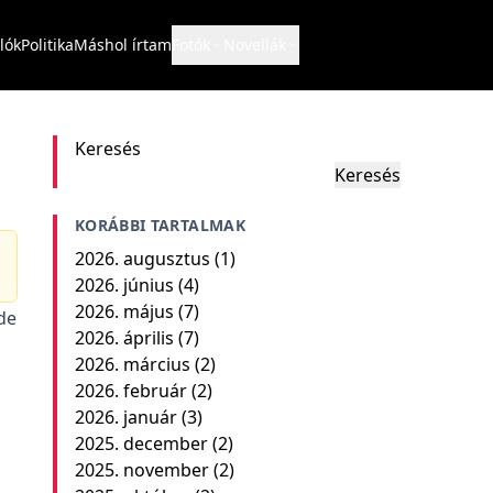
lók
Politika
Máshol írtam
Fotók
Novellák
Keresés
Keresés
KORÁBBI TARTALMAK
2026. augusztus
(1)
2026. június
(4)
2026. május
(7)
de
2026. április
(7)
2026. március
(2)
2026. február
(2)
2026. január
(3)
2025. december
(2)
2025. november
(2)