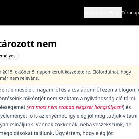
Kult
Személyes
Túranap
tározott nem
emélyes
m 2015. október 5. napon került közzétételre. Előfordulhat, hogy
 már nem releváns.
dent elmesélek magamról és a családomról ezen a blogon, 
öntéseink mikéntjét nem szoktam a nyilvánosság elé tárni.
feleségemet
(ezt most nem szabad elégszer hangsúlyozni
) és
 véleményét, ő is az enyémet, így elég jól meg tudjuk vitatni,
yan csináljunk. Vannak zökkenők, néha veszekszünk, de
 megoldásokat találunk. Úgy értem, hogy elég jót