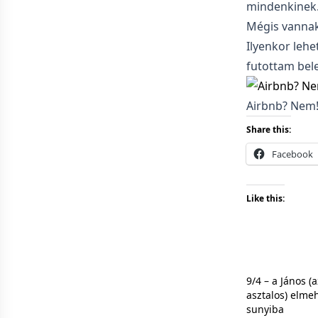
mindenkinek
Mégis vannak
Ilyenkor leh
futottam bele
Airbnb? Nem
Share this:
Facebook
Like this:
9/4 – a János (a
asztalos) elme
sunyiba