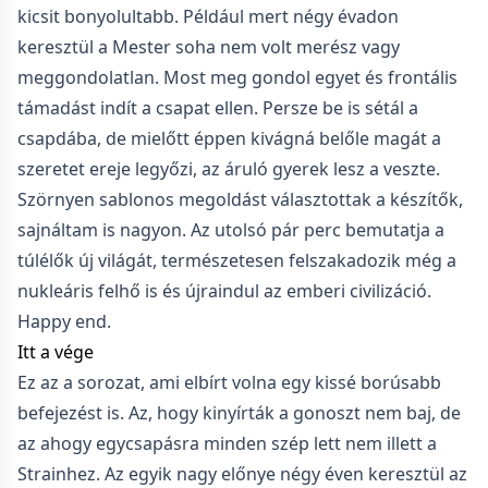
kicsit bonyolultabb. Például mert négy évadon
keresztül a Mester soha nem volt merész vagy
meggondolatlan. Most meg gondol egyet és frontális
támadást indít a csapat ellen. Persze be is sétál a
csapdába, de mielőtt éppen kivágná belőle magát a
szeretet ereje legyőzi, az áruló gyerek lesz a veszte.
Szörnyen sablonos megoldást választottak a készítők,
sajnáltam is nagyon. Az utolsó pár perc bemutatja a
túlélők új világát, természetesen felszakadozik még a
nukleáris felhő is és újraindul az emberi civilizáció.
Happy end.
Itt a vége
Ez az a sorozat, ami elbírt volna egy kissé borúsabb
befejezést is. Az, hogy kinyírták a gonoszt nem baj, de
az ahogy egycsapásra minden szép lett nem illett a
Strainhez. Az egyik nagy előnye négy éven keresztül az