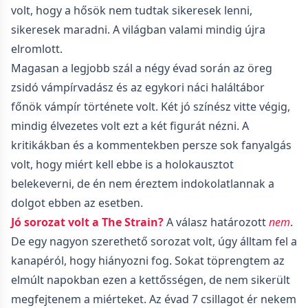
volt, hogy a hősök nem tudtak sikeresek lenni,
sikeresek maradni. A világban valami mindig újra
elromlott.
Magasan a legjobb szál a négy évad során az öreg
zsidó vámpírvadász és az egykori náci haláltábor
főnök vámpír története volt. Két jó színész vitte végig,
mindig élvezetes volt ezt a két figurát nézni. A
kritikákban és a kommentekben persze sok fanyalgás
volt, hogy miért kell ebbe is a holokausztot
belekeverni, de én nem éreztem indokolatlannak a
dolgot ebben az esetben.
Jó sorozat volt a The Strain?
A válasz határozott
nem
.
De egy nagyon szerethető sorozat volt, úgy álltam fel a
kanapéról, hogy hiányozni fog. Sokat töprengtem az
elmúlt napokban ezen a kettősségen, de nem sikerült
megfejtenem a miérteket. Az évad 7 csillagot ér nekem