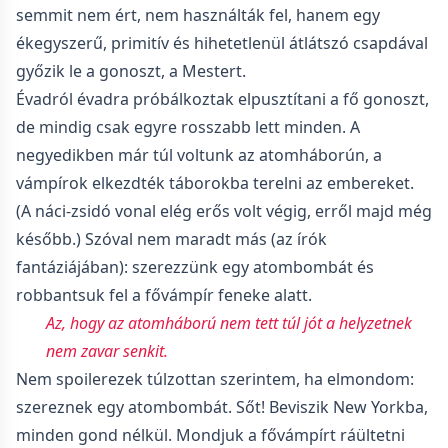
semmit nem ért, nem használták fel, hanem egy
ékegyszerű, primitív és hihetetlenül átlátszó csapdával
győzik le a gonoszt, a Mestert.
Évadról évadra próbálkoztak elpusztítani a fő gonoszt,
de mindig csak egyre rosszabb lett minden. A
negyedikben már túl voltunk az atomháborún, a
vámpírok elkezdték táborokba terelni az embereket.
(A náci-zsidó vonal elég erős volt végig, erről majd még
később.) Szóval nem maradt más (az írók
fantáziájában): szerezzünk egy atombombát és
robbantsuk fel a fővámpír feneke alatt.
Az, hogy az atomháború nem tett túl jót a helyzetnek
nem zavar senkit.
Nem spoilerezek túlzottan szerintem, ha elmondom:
szereznek egy atombombát. Sőt! Beviszik New Yorkba,
minden gond nélkül. Mondjuk a fővámpírt ráültetni