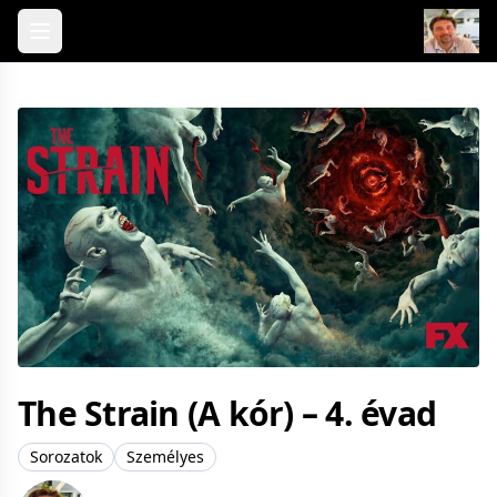
Skip to content
The Strain (A kór) – 4. évad
Sorozatok
Személyes