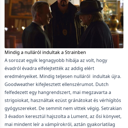
Mindig a nulláról indultak a Strainben
A sorozat egyik legnagyobb hibája az volt, hogy
évadról évadra elfelejtették az addig elért
eredményeiket. Mindig teljesen nulláról indultak újra.
Goodweather kifejlesztett ellenszérumot. Dutch
felfedezett egy hangrendszert, mai megzavarta a
strigoiokat, használtak ezüst gránátokat és vérhígítós
gyógyszereket. De semmit nem vittek végig. Setrakian
3 évadon keresztül hajszolta a Lument, az ősi könyvet,
mai mindent leír a vámpírokról, aztán gyakorlatilag