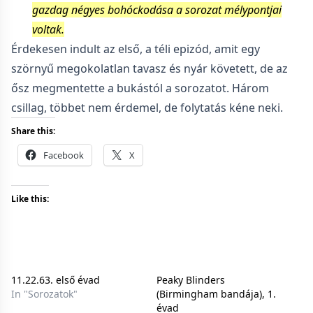
gazdag négyes bohóckodása a sorozat mélypontjai
voltak.
Érdekesen indult az első, a téli epizód, amit egy
szörnyű megokolatlan tavasz és nyár követett, de az
ősz megmentette a bukástól a sorozatot. Három
csillag, többet nem érdemel, de folytatás kéne neki.
Share this:
Facebook
X
Like this:
11.22.63. első évad
Peaky Blinders
In "Sorozatok"
(Birmingham bandája), 1.
évad