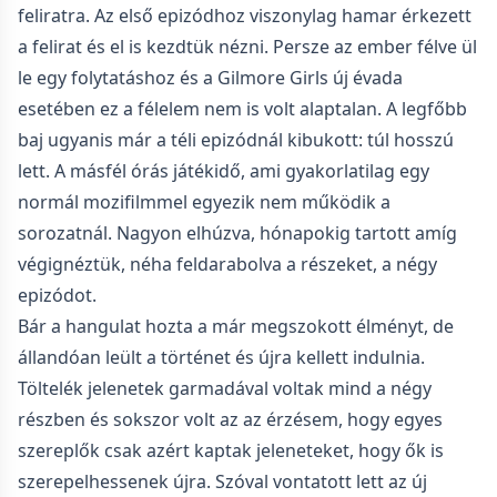
feliratra. Az első epizódhoz viszonylag hamar érkezett
a felirat és el is kezdtük nézni. Persze az ember félve ül
le egy folytatáshoz és a Gilmore Girls új évada
esetében ez a félelem nem is volt alaptalan. A legfőbb
baj ugyanis már a téli epizódnál kibukott: túl hosszú
lett. A másfél órás játékidő, ami gyakorlatilag egy
normál mozifilmmel egyezik nem működik a
sorozatnál. Nagyon elhúzva, hónapokig tartott amíg
végignéztük, néha feldarabolva a részeket, a négy
epizódot.
Bár a hangulat hozta a már megszokott élményt, de
állandóan leült a történet és újra kellett indulnia.
Töltelék jelenetek garmadával voltak mind a négy
részben és sokszor volt az az érzésem, hogy egyes
szereplők csak azért kaptak jeleneteket, hogy ők is
szerepelhessenek újra. Szóval vontatott lett az új