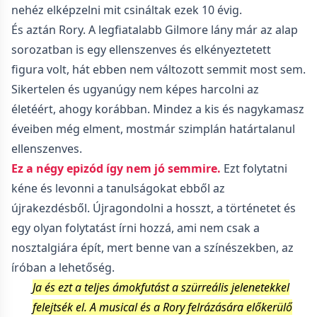
nehéz elképzelni mit csináltak ezek 10 évig.
És aztán Rory. A legfiatalabb Gilmore lány már az alap
sorozatban is egy ellenszenves és elkényeztetett
figura volt, hát ebben nem változott semmit most sem.
Sikertelen és ugyanúgy nem képes harcolni az
életéért, ahogy korábban. Mindez a kis és nagykamasz
éveiben még elment, mostmár szimplán határtalanul
ellenszenves.
Ez a négy epizód így nem jó semmire.
Ezt folytatni
kéne és levonni a tanulságokat ebből az
újrakezdésből. Újragondolni a hosszt, a történetet és
egy olyan folytatást írni hozzá, ami nem csak a
nosztalgiára épít, mert benne van a színészekben, az
íróban a lehetőség.
Ja és ezt a teljes ámokfutást a szürreális jelenetekkel
felejtsék el. A musical és a Rory felrázására előkerülő