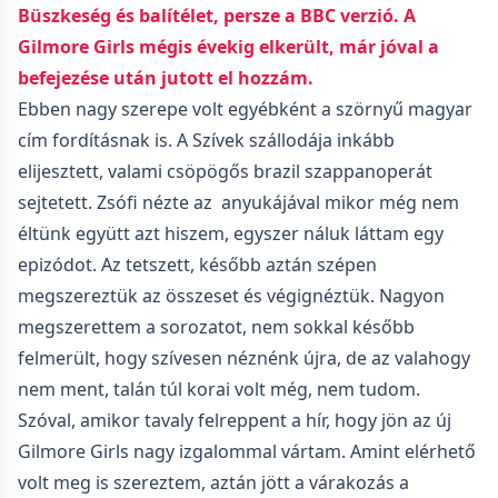
Büszkeség és balítélet, persze a BBC verzió. A
Gilmore Girls mégis évekig elkerült, már jóval a
befejezése után jutott el hozzám.
Ebben nagy szerepe volt egyébként a szörnyű magyar
cím fordításnak is. A Szívek szállodája inkább
elijesztett, valami csöpögős brazil szappanoperát
sejtetett. Zsófi nézte az anyukájával mikor még nem
éltünk együtt azt hiszem, egyszer náluk láttam egy
epizódot. Az tetszett, később aztán szépen
megszereztük az összeset és végignéztük. Nagyon
megszerettem a sorozatot, nem sokkal később
felmerült, hogy szívesen néznénk újra, de az valahogy
nem ment, talán túl korai volt még, nem tudom.
Szóval, amikor tavaly felreppent a hír, hogy jön az új
Gilmore Girls nagy izgalommal vártam. Amint elérhető
volt meg is szereztem, aztán jött a várakozás a