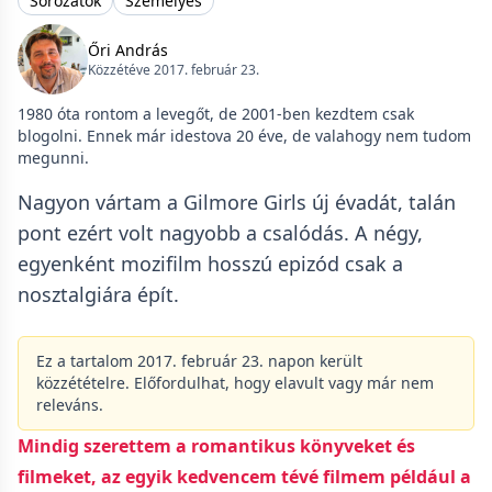
Sorozatok
Személyes
Őri András
Közzétéve 2017. február 23.
1980 óta rontom a levegőt, de 2001-ben kezdtem csak
blogolni. Ennek már idestova 20 éve, de valahogy nem tudom
megunni.
Nagyon vártam a Gilmore Girls új évadát, talán
pont ezért volt nagyobb a csalódás. A négy,
egyenként mozifilm hosszú epizód csak a
nosztalgiára épít.
Ez a tartalom 2017. február 23. napon került
közzétételre. Előfordulhat, hogy elavult vagy már nem
releváns.
Mindig szerettem a romantikus könyveket és
filmeket, az egyik kedvencem tévé filmem például a