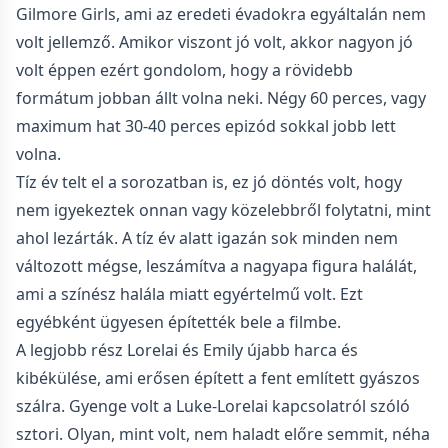
Gilmore Girls, ami az eredeti évadokra egyáltalán nem
volt jellemző. Amikor viszont jó volt, akkor nagyon jó
volt éppen ezért gondolom, hogy a rövidebb
formátum jobban állt volna neki. Négy 60 perces, vagy
maximum hat 30-40 perces epizód sokkal jobb lett
volna.
Tíz év telt el a sorozatban is, ez jó döntés volt, hogy
nem igyekeztek onnan vagy közelebbről folytatni, mint
ahol lezárták. A tíz év alatt igazán sok minden nem
változott mégse, leszámítva a nagyapa figura halálát,
ami a színész halála miatt egyértelmű volt. Ezt
egyébként ügyesen építették bele a filmbe.
A legjobb rész Lorelai és Emily újabb harca és
kibékülése, ami erősen épített a fent említett gyászos
szálra. Gyenge volt a Luke-Lorelai kapcsolatról szóló
sztori. Olyan, mint volt, nem haladt előre semmit, néha