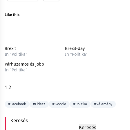
Like this:
Brexit
Brexit-day
In "Politika"
In "Politika"
Párhuzamos és jobb
In "Politika"
1
2
#Facebook
#Fidesz
#Google
#Politika
#Vélemény
Keresés
Keresés