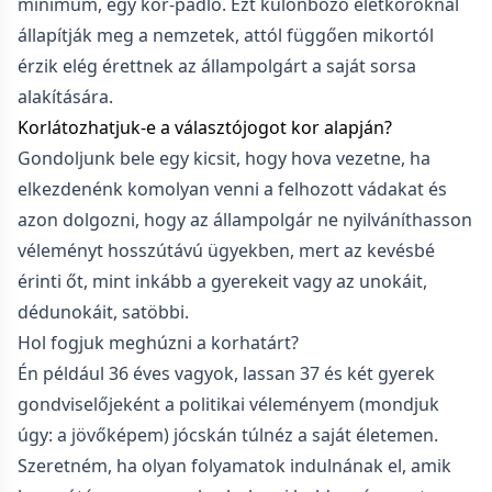
minimum, egy kor-padló. Ezt különböző életkoroknál
állapítják meg a nemzetek, attól függően mikortól
érzik elég érettnek az állampolgárt a saját sorsa
alakítására.
Korlátozhatjuk-e a választójogot kor alapján?
Gondoljunk bele egy kicsit, hogy hova vezetne, ha
elkezdenénk komolyan venni a felhozott vádakat és
azon dolgozni, hogy az állampolgár ne nyilváníthasson
véleményt hosszútávú ügyekben, mert az kevésbé
érinti őt, mint inkább a gyerekeit vagy az unokáit,
dédunokáit, satöbbi.
Hol fogjuk meghúzni a korhatárt?
Én például 36 éves vagyok, lassan 37 és két gyerek
gondviselőjeként a politikai véleményem (mondjuk
úgy: a jövőképem) jócskán túlnéz a saját életemen.
Szeretném, ha olyan folyamatok indulnának el, amik