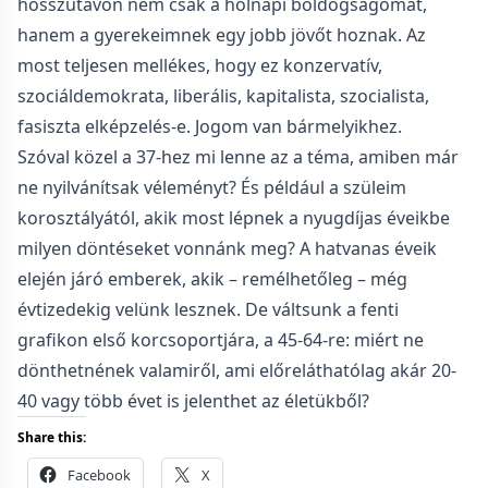
hosszútávon nem csak a holnapi boldogságomat,
hanem a gyerekeimnek egy jobb jövőt hoznak. Az
most teljesen mellékes, hogy ez konzervatív,
szociáldemokrata, liberális, kapitalista, szocialista,
fasiszta elképzelés-e. Jogom van bármelyikhez.
Szóval közel a 37-hez mi lenne az a téma, amiben már
ne nyilvánítsak véleményt? És például a szüleim
korosztályától, akik most lépnek a nyugdíjas éveikbe
milyen döntéseket vonnánk meg? A hatvanas éveik
elején járó emberek, akik – remélhetőleg – még
évtizedekig velünk lesznek. De váltsunk a fenti
grafikon első korcsoportjára, a 45-64-re: miért ne
dönthetnének valamiről, ami előreláthatólag akár 20-
40 vagy több évet is jelenthet az életükből?
Share this:
Facebook
X