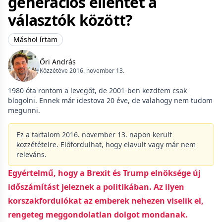
generációs ellentét a
választók között?
Máshol írtam
Őri András
Közzétéve 2016. november 13.
1980 óta rontom a levegőt, de 2001-ben kezdtem csak
blogolni. Ennek már idestova 20 éve, de valahogy nem tudom
megunni.
Ez a tartalom 2016. november 13. napon került
közzétételre. Előfordulhat, hogy elavult vagy már nem
releváns.
Egyértelmű, hogy a Brexit és Trump elnöksége új
időszámítást jeleznek a politikában. Az ilyen
korszakfordulókat az emberek nehezen viselik el,
rengeteg meggondolatlan dolgot mondanak.