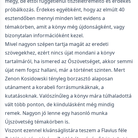
megy, de ettől függetlenül tiszteletreméltó és érdekes
próbálkozás. Érdekes egyébként, hogy az elmúlt 40
esztendőben mennyi minden lett evidens a
témakörben, amit a könyv még újdonságként, vagy
bizonytalan információként kezel.
Mivel nagyon szépen tartja magát az eredeti
szövegekhez, ezért nincs újat mondani a könyv
tartalmáról, ha ismered az Ószövetséget, akkor semmi
újat nem fogsz hallani, már a történet szinten. Mert
Zenon Kosidowski tényleg borzasztó alaposan
utánament a korabeli forrásmunkáknak, a
kutatásoknak. Valószínűleg a könyv mára túlhaladottá
vált több ponton, de kiindulásként még mindig
remek. Nagyon jó lenne egy hasonló munka
Újszövetség témakörben is.
Viszont ezennel kívánságlistára teszem a Flavius féle