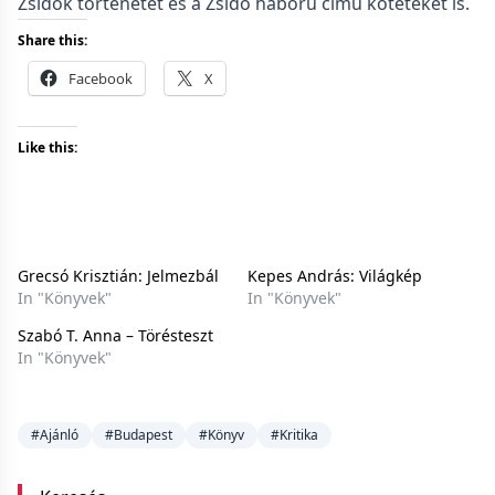
Zsidók történetét és a Zsidó háború című köteteket is.
Share this:
Facebook
X
Like this:
Grecsó Krisztián: Jelmezbál
Kepes András: Világkép
In "Könyvek"
In "Könyvek"
Szabó T. Anna – Törésteszt
In "Könyvek"
#Ajánló
#Budapest
#Könyv
#Kritika