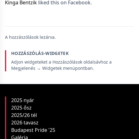
Kinga Bentzik
liked this on Facebook.
A hozzászólások lezárva.
HOZZÁSZÓLÁS-WIDGETEK
Adjon widgeteket a Hozzászólások oldalsávhoz a
Megjelenés → Widgetek menüpontban.
2025 nyár
2025 ősz
2025/26 tél
2026 tavasz
Budapest Pride '25
Galéria