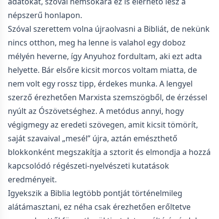
adatokat, szóval nemsokára ez is elérhető lesz a
népszerű honlapon.
Szóval szerettem volna újraolvasni a Bibliát, de nekünk
nincs otthon, meg ha lenne is valahol egy doboz
mélyén heverne, így Anyuhoz fordultam, aki ezt adta
helyette. Bár elsőre kicsit morcos voltam miatta, de
nem volt egy rossz tipp, érdekes munka. A lengyel
szerző érezhetően Marxista szemszögből, de érzéssel
nyúlt az Ószövetséghez. A metódus annyi, hogy
végigmegy az eredeti szövegen, amit kicsit tömörít,
saját szavaival „mesél” újra, aztán emészthető
blokkonként megszakítja a sztorit és elmondja a hozzá
kapcsolódó régészeti-nyelvészeti kutatások
eredményeit.
Igyekszik a Biblia legtöbb pontját történelmileg
alátámasztani, ez néha csak érezhetően erőltetve