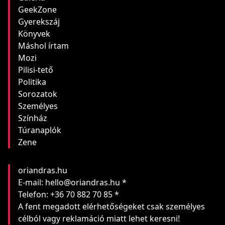
GeekZone
Gyerekszáj
Könyvek
Máshol írtam
Mozi
Pilisi-tető
Politika
Sorozatok
Személyes
Színház
Túranaplók
Zene
oriandras.hu
E-mail: hello@oriandras.hu *
Telefon: +36 70 882 70 85 *
A fent megadott elérhetőségeket csak személyes
célból vagy reklamáció miatt lehet keresni!