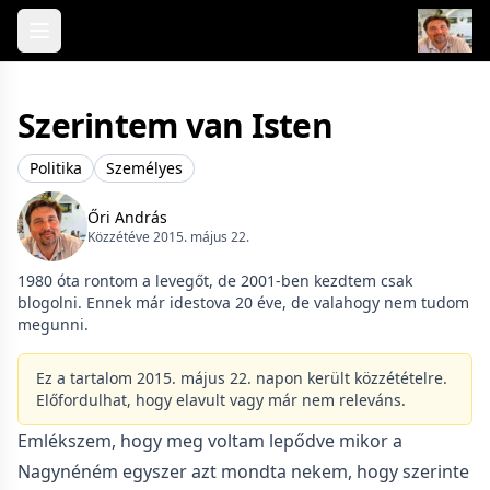
Skip to content
Szerintem van Isten
Politika
Személyes
Őri András
Közzétéve 2015. május 22.
1980 óta rontom a levegőt, de 2001-ben kezdtem csak
blogolni. Ennek már idestova 20 éve, de valahogy nem tudom
megunni.
Ez a tartalom 2015. május 22. napon került közzétételre.
Előfordulhat, hogy elavult vagy már nem releváns.
Emlékszem, hogy meg voltam lepődve mikor a
Nagynéném egyszer azt mondta nekem, hogy szerinte