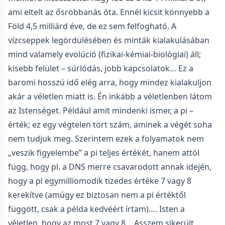
ami eltelt az ősrobbanás óta. Ennél kicsit könnyebb a
Föld 4,5 milliárd éve, de ez sem felfogható. A
vízcseppek legördülésében és minták kialakulásában
mind valamely evolúció (fizikai-kémiai-biológiai) áll;
kisebb felület – súrlódás, jobb kapcsolatok… Ez a
baromi hosszú idő elég arra, hogy mindez kialakuljon
akár a véletlen miatt is. Én inkább a véletlenben látom
az Istenséget. Például amit mindenki ismer, a pi –
érték; ez egy végtelen tört szám, aminek a végét soha
nem tudjuk meg. Szerintem ezek a folyamatok nem
„veszik figyelembe” a pi teljes értékét, hanem attól
függ, hogy pl. a DNS merre csavarodott annak idején,
hogy a pi egymilliomodik tizedes értéke 7 vagy 8
kerekítve (amúgy ez biztosan nem a pi értéktől
függött, csak a példa kedvéért írtam)…. Isten a
véletlen, hogy az most 7 vagy 8… Asszem sikerült