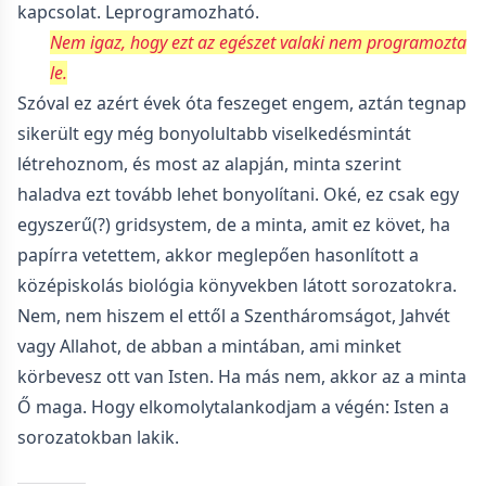
kapcsolat. Leprogramozható.
Nem igaz, hogy ezt az egészet valaki nem programozta
le.
Szóval ez azért évek óta feszeget engem, aztán tegnap
sikerült egy még bonyolultabb viselkedésmintát
létrehoznom, és most az alapján, minta szerint
haladva ezt tovább lehet bonyolítani. Oké, ez csak egy
egyszerű(?) gridsystem, de a minta, amit ez követ, ha
papírra vetettem, akkor meglepően hasonlított a
középiskolás biológia könyvekben látott sorozatokra.
Nem, nem hiszem el ettől a Szentháromságot, Jahvét
vagy Allahot, de abban a mintában, ami minket
körbevesz ott van Isten. Ha más nem, akkor az a minta
Ő maga. Hogy elkomolytalankodjam a végén: Isten a
sorozatokban lakik.