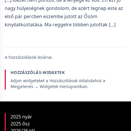
[…] idézet nem pontos, de a lényege ez volt. Én ezt jó
nagy hülyeségnek gondolom, de azért tegnap este az
első pár percben eszembe jutott az Ősöm
kinyilatkoztatása. Ma reggelre többen jutottak […]
A hozzászólások lezárva.
HOZZÁSZÓLÁS-WIDGETEK
Adjon widgeteket a Hozzászólások oldalsávhoz a
Megjelenés → Widgetek menüpontban.
2025 nyár
2025 ősz
2025/26 tél