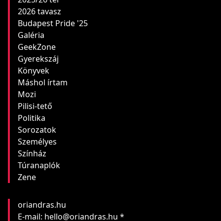
2026 tavasz
Budapest Pride '25
Galéria
GeekZone
Gyerekszáj
Könyvek
Máshol írtam
Mozi
Pilisi-tető
Politika
Sorozatok
Személyes
Színház
Túranaplók
Zene
oriandras.hu
E-mail: hello@oriandras.hu *