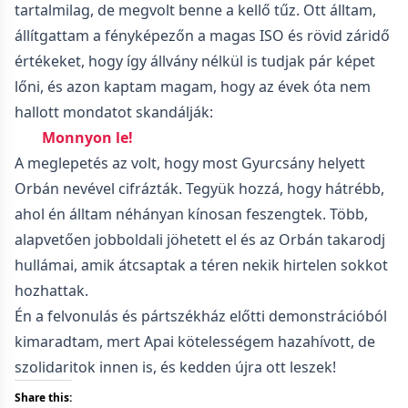
tartalmilag, de megvolt benne a kellő tűz. Ott álltam,
állítgattam a fényképezőn a magas ISO és rövid záridő
értékeket, hogy így állvány nélkül is tudjak pár képet
lőni, és azon kaptam magam, hogy az évek óta nem
hallott mondatot skandálják:
Monnyon le!
A meglepetés az volt, hogy most Gyurcsány helyett
Orbán nevével cifrázták. Tegyük hozzá, hogy hátrébb,
ahol én álltam néhányan kínosan feszengtek. Több,
alapvetően jobboldali jöhetett el és az Orbán takarodj
hullámai, amik átcsaptak a téren nekik hirtelen sokkot
hozhattak.
Én a felvonulás és pártszékház előtti demonstrációból
kimaradtam, mert Apai kötelességem hazahívott, de
szolidaritok innen is, és kedden újra ott leszek!
Share this: