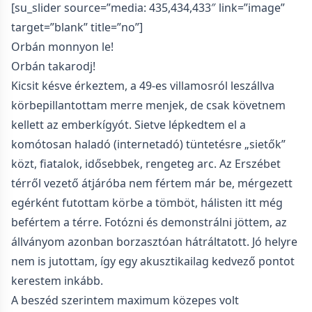
[su_slider source=”media: 435,434,433″ link=”image”
target=”blank” title=”no”]
Orbán monnyon le!
Orbán takarodj!
Kicsit késve érkeztem, a 49-es villamosról leszállva
körbepillantottam merre menjek, de csak követnem
kellett az emberkígyót. Sietve lépkedtem el a
komótosan haladó (internetadó) tüntetésre „sietők”
közt, fiatalok, idősebbek, rengeteg arc. Az Erszébet
térről vezető átjáróba nem fértem már be, mérgezett
egérként futottam körbe a tömböt, hálisten itt még
befértem a térre. Fotózni és demonstrálni jöttem, az
állványom azonban borzasztóan hátráltatott. Jó helyre
nem is jutottam, így egy akusztikailag kedvező pontot
kerestem inkább.
A beszéd szerintem maximum közepes volt