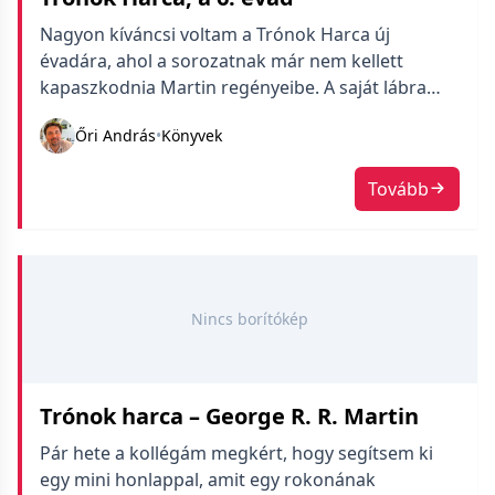
Nagyon kíváncsi voltam a Trónok Harca új
évadára, ahol a sorozatnak már nem kellett
kapaszkodnia Martin regényeibe. A saját lábra
állás kifejezetten jót tett neki.
Őri András
•
Könyvek
Tovább
Nincs borítókép
Trónok harca – George R. R. Martin
Pár hete a kollégám megkért, hogy segítsem ki
egy mini honlappal, amit egy rokonának