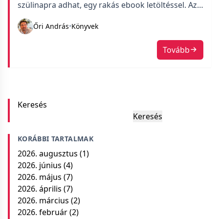
szülinapra adhat, egy rakás ebook letöltéssel. Az
anyagot egy pendriveon kaptam meg és rengeteg
Őri András
•
Könyvek
könyv volt, amiket magamnak is elpakoltam.
Köztük a teljes Tűz és Jég dala sorozat. Évekkel
Tovább
ezelőtt már elolvastam az első könyvet és
belekezdtem a másodikba is, de […]
Keresés
Keresés
KORÁBBI TARTALMAK
2026. augusztus
(1)
2026. június
(4)
2026. május
(7)
2026. április
(7)
2026. március
(2)
2026. február
(2)