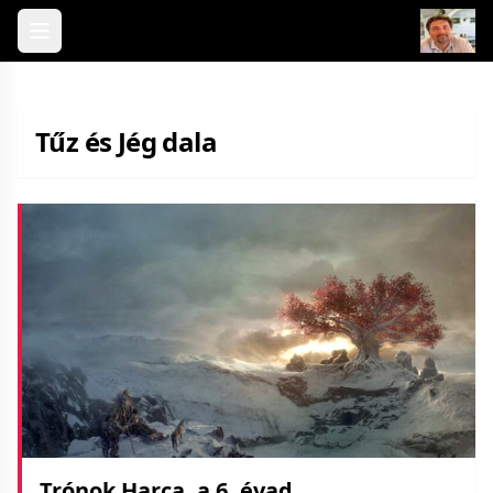
Skip to content
Tűz és Jég dala
Trónok Harca, a 6. évad