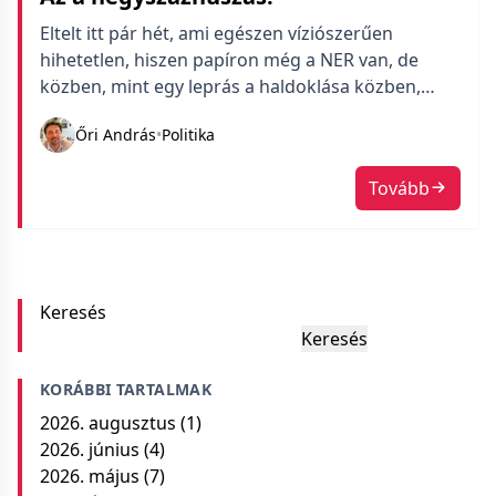
Eltelt itt pár hét, ami egészen víziószerűen
hihetetlen, hiszen papíron még a NER van, de
közben, mint egy leprás a haldoklása közben,
darabokra rohad szét az előző rendszer. Három
Őri András
•
Politika
nap múlva pedig hivatalosan is vége van.
Tovább
Keresés
Keresés
KORÁBBI TARTALMAK
2026. augusztus
(1)
2026. június
(4)
2026. május
(7)