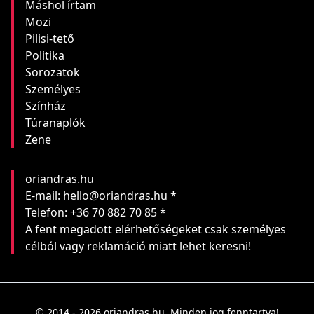
Máshol írtam
Mozi
Pilisi-tető
Politika
Sorozatok
Személyes
Színház
Túranaplók
Zene
oriandras.hu
E-mail: hello@oriandras.hu *
Telefon: +36 70 882 70 85 *
A fent megadott elérhetőségeket csak személyes
célból vagy reklamáció miatt lehet keresni!
© 2014 - 2026 oriandras.hu. Minden jog fenntartva!