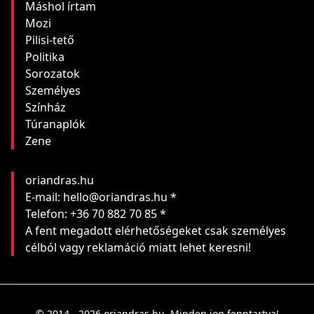
Máshol írtam
Mozi
Pilisi-tető
Politika
Sorozatok
Személyes
Színház
Túranaplók
Zene
oriandras.hu
E-mail: hello@oriandras.hu *
Telefon: +36 70 882 70 85 *
A fent megadott elérhetőségeket csak személyes
célból vagy reklamáció miatt lehet keresni!
© 2014 - 2026 oriandras.hu. Minden jog fenntartva!