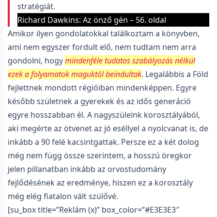
stratégiát.
Richard Dawkins: Az önző gén – 56. oldal
Amikor ilyen gondolatokkal találkoztam a könyvben,
ami nem egyszer fordult elő, nem tudtam nem arra
gondolni, hogy
mindenféle tudatos szabályozás nélkül
ezek a folyamatok maguktól beindultak
. Legalábbis a Föld
fejlettnek mondott régióiban mindenképpen. Egyre
később születnek a gyerekek és az idős generáció
egyre hosszabban él. A nagyszüleink korosztályából,
aki megérte az ötvenet az jó eséllyel a nyolcvanat is, de
inkább a 90 felé kacsintgattak. Persze ez a két dolog
még nem függ össze szerintem, a hosszú öregkor
jelen pillanatban inkább az orvostudomány
fejlődésének az eredménye, hiszen ez a korosztály
még elég fiatalon vált szülővé.
[su_box title=”Reklám (x)” box_color=”#E3E3E3″