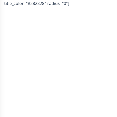
title_color=”#282828″ radius=”0″]