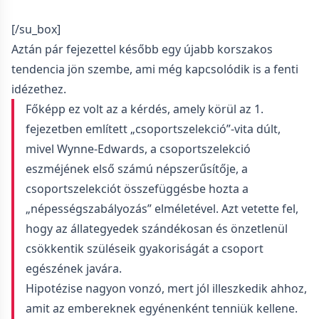
[/su_box]
Aztán pár fejezettel később egy újabb korszakos
tendencia jön szembe, ami még kapcsolódik is a fenti
idézethez.
Főképp ez volt az a kérdés, amely körül az 1.
fejezetben említett „csoportszelekció”-vita dúlt,
mivel Wynne-Edwards, a csoportszelekció
eszméjének első számú népszerűsítője, a
csoportszelekciót összefüggésbe hozta a
„népességszabályozás” elméletével. Azt vetette fel,
hogy az állategyedek szándékosan és önzetlenül
csökkentik szüléseik gyakoriságát a csoport
egészének javára.
Hipotézise nagyon vonzó, mert jól illeszkedik ahhoz,
amit az embereknek egyénenként tenniük kellene.