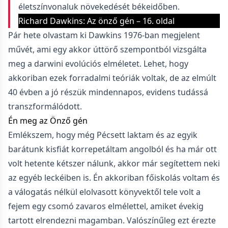
életszínvonaluk növekedését békeidőben.
Richard Dawkins: Az önző gén – 16. oldal
Pár hete olvastam ki Dawkins 1976-ban megjelent
művét, ami egy akkor úttörő szempontból vizsgálta
meg a darwini evolúciós elméletet. Lehet, hogy
akkoriban ezek forradalmi teóriák voltak, de az elmúlt
40 évben a jó részük mindennapos, evidens tudássá
transzformálódott.
Én meg az Önző gén
Emlékszem, hogy még Pécsett laktam és az egyik
barátunk kisfiát korrepetáltam angolból és ha már ott
volt hetente kétszer nálunk, akkor már segítettem neki
az egyéb leckéiben is. Én akkoriban főiskolás voltam és
a válogatás nélkül elolvasott könyvektől tele volt a
fejem egy csomó zavaros elmélettel, amiket évekig
tartott elrendezni magamban. Valószínűleg ezt érezte