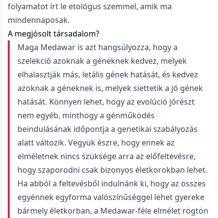
folyamatot írt le etológus szemmel, amik ma
mindennaposak.
A megjósolt társadalom?
Maga Medawar is azt hangsúlyozza, hogy a
szelekció azoknak a géneknek kedvez, melyek
elhalasztják más, letális gének hatását, és kedvez
azoknak a géneknek is, melyek siettetik a jó gének
hatását. Könnyen lehet, hogy az evolúció jórészt
nem egyéb, minthogy a génműködés
beindulásának időpontja a genetikai szabályozás
alatt változik. Vegyük észre, hogy ennek az
elméletnek nincs szüksége arra az előfeltevésre,
hogy szaporodni csak bizonyos életkorokban lehet.
Ha abból a feltevésből indulnánk ki, hogy az összes
egyénnek egyforma valószínűséggel lehet gyereke
bármely életkorban, a Medawar-féle elmélet rögtön