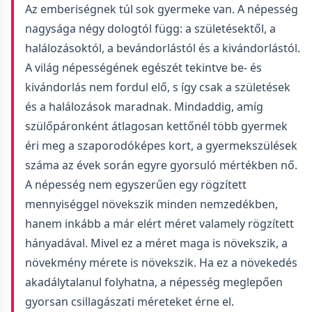
Az emberiségnek túl sok gyermeke van. A népesség
nagysága négy dologtól függ: a születésektől, a
halálozásoktól, a bevándorlástól és a kivándorlástól.
A világ népességének egészét tekintve be- és
kivándorlás nem fordul elő, s így csak a születések
és a halálozások maradnak. Mindaddig, amíg
szülőpáronként átlagosan kettőnél több gyermek
éri meg a szaporodóképes kort, a gyermekszülések
száma az évek során egyre gyorsuló mértékben nő.
A népesség nem egyszerűen egy rögzített
mennyiséggel növekszik minden nemzedékben,
hanem inkább a már elért méret valamely rögzített
hányadával. Mivel ez a méret maga is növekszik, a
növekmény mérete is növekszik. Ha ez a növekedés
akadálytalanul folyhatna, a népesség meglepően
gyorsan csillagászati méreteket érne el.