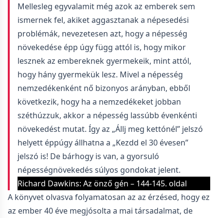
Mellesleg egyvalamit még azok az emberek sem
ismernek fel, akiket aggasztanak a népesedési
problémák, nevezetesen azt, hogy a népesség
növekedése épp úgy függ attól is, hogy mikor
lesznek az embereknek gyermekeik, mint attól,
hogy hány gyermekük lesz. Mivel a népesség
nemzedékenként nő bizonyos arányban, ebből
következik, hogy ha a nemzedékeket jobban
széthúzzuk, akkor a népesség lassúbb évenkénti
növekedést mutat. Így az „Állj meg kettónél” jelszó
helyett éppúgy állhatna a „Kezdd el 30 évesen”
jelszó is! De bárhogy is van, a gyorsuló
népességnövekedés súlyos gondokat jelent.
Richard Dawkins: Az önző gén – 144-145. oldal
A könyvet olvasva folyamatosan az az érzésed, hogy ez
az ember 40 éve megjósolta a mai társadalmat, de