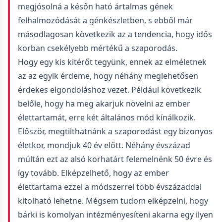
megjósolná a későn ható ártalmas gének
felhalmozódását a génkészletben, s ebből már
másodlagosan következik az a tendencia, hogy idős
korban csekélyebb mértékű a szaporodás.
Hogy egy kis kitérőt tegyünk, ennek az elméletnek
az az egyik érdeme, hogy néhány meglehetősen
érdekes elgondoláshoz vezet. Például következik
belőle, hogy ha meg akarjuk növelni az ember
élettartamát, erre két általános mód kínálkozik.
Először, megtilthatnánk a szaporodást egy bizonyos
életkor, mondjuk 40 év előtt. Néhány évszázad
múltán ezt az alsó korhatárt felemelnénk 50 évre és
így tovább. Elképzelhető, hogy az ember
élettartama ezzel a módszerrel több évszázaddal
kitolható lehetne. Mégsem tudom elképzelni, hogy
bárki is komolyan intézményesíteni akarna egy ilyen