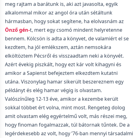
meg rajtam a barátunk is, aki azt javasolta, egyik
alkalommal mikor az angol óra után sétáltunk
hármasban, hogy sokat segítene, ha elolvasnám az
Önző gén-
t, mert egy csomó mindent helyretenne
bennem. Kölcsön is adta a könyvet, de valamiért el se
kezdtem, ha jól emlékszem, aztán nemsokára
elköltöztem Pécsről és visszaadtam neki a könyvét.
Azért évekig piszkált, hogy ezt kár volt kihagyni és
amikor a Sapienst befejeztem elkezdtem kutatni
utána. Viszonylag hamar sikerült beszereznem egy
példányt és elég hamar végig is olvastam.
Valószínűleg 12-13 éve, amikor a kezembe került
sokkal többet ért volna, mint most. Rengeteg dolog
amit olvastam elég egyértelmű volt, más részei meg,
hogy finoman fogalmazzak, túl bátornak tűntek. De a
legérdekesebb az volt, hogy ’76-ban mennyi társadalmi