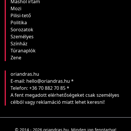
Máshol írtam
Mozi
Pilisi-tető
Politika
Sorozatok
Személyes
Színház
Túranaplók
Zene
oriandras.hu
E-mail: hello@oriandras.hu *
Telefon: +36 70 882 70 85 *
A fent megadott elérhetőségeket csak személyes
célból vagy reklamáció miatt lehet keresni!
© 2014 - 2026 oriandras.hu. Minden jog fenntartva!