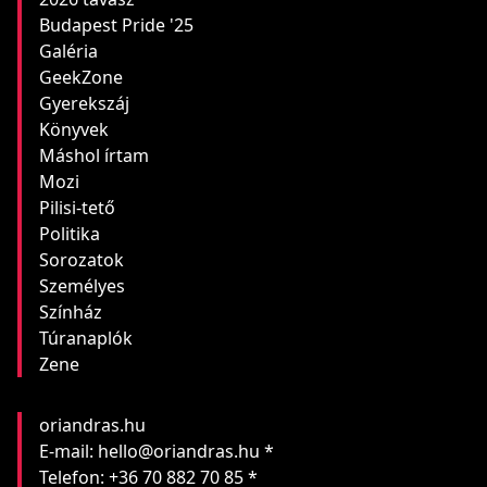
Budapest Pride '25
Galéria
GeekZone
Gyerekszáj
Könyvek
Máshol írtam
Mozi
Pilisi-tető
Politika
Sorozatok
Személyes
Színház
Túranaplók
Zene
oriandras.hu
E-mail: hello@oriandras.hu *
Telefon: +36 70 882 70 85 *