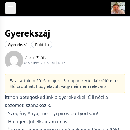
Skip to content
Gyerekszáj
Gyerekszáj
Politika
László Zsófia
Közzétéve 2016. május 13.
Ez a tartalom 2016. május 13. napon került közzétételre.
Előfordulhat, hogy elavult vagy már nem releváns.
Itthon betegeskedünk a gyerekekkel. Cili nézi a
kezemet, szánakozik.
– Szegény Anya, mennyi piros pöttyöd van!
– Hát igen. Jól elkaptam én is.
– Így most nem nagyon csodálnak meg téged a fiúk!