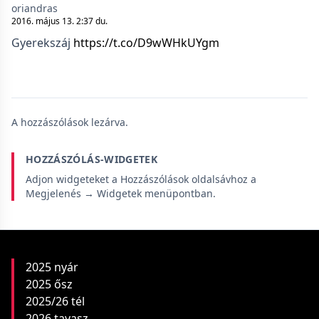
oriandras
2016. május 13. 2:37 du.
Gyerekszáj
https://t.co/D9wWHkUYgm
A hozzászólások lezárva.
HOZZÁSZÓLÁS-WIDGETEK
Adjon widgeteket a Hozzászólások oldalsávhoz a
Megjelenés → Widgetek menüpontban.
2025 nyár
2025 ősz
2025/26 tél
2026 tavasz