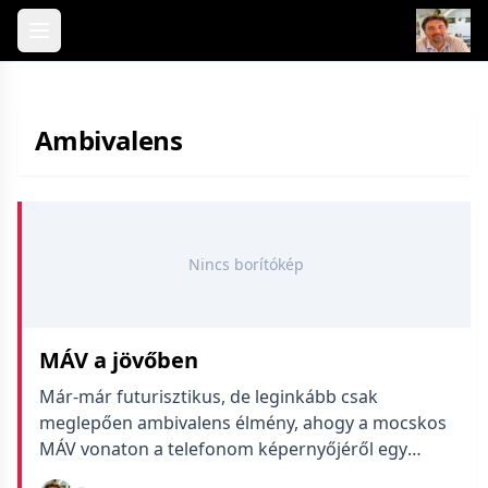
Skip to content
Ambivalens
Nincs borítókép
MÁV a jövőben
Már-már futurisztikus, de leginkább csak
meglepően ambivalens élmény, ahogy a mocskos
MÁV vonaton a telefonom képernyőjéről egy
másik telefon kamerájával csippantják le a jegyet.