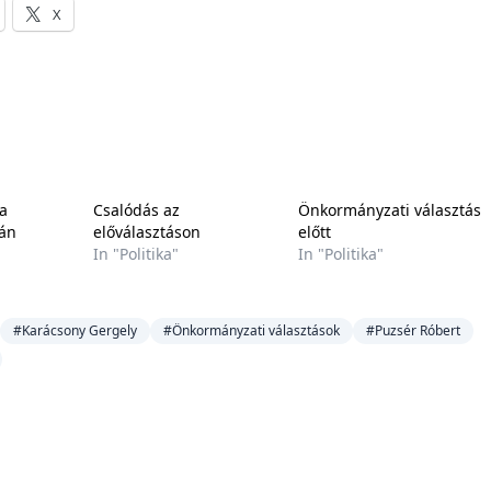
X
a
Csalódás az
Önkormányzati választás
tán
előválasztáson
előtt
In "Politika"
In "Politika"
#Karácsony Gergely
#Önkormányzati választások
#Puzsér Róbert