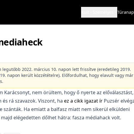
Kult
Személyes
Túranap
mediaheck
m legutóbb 2022. március 10. napon lett frissítve (eredetileg 2019.
9. napon került közzétételre). Előfordulhat, hogy elavult vagy már
s.
 Karácsonyt, nem örültem, hogy ő nyerte az előválasztást,
 és rá szavazok. Viszont, ha
ez a cikk igazat ír
Puzsér elvégz
e szánták. Ha emiatt a balfasz miatt nem sikerül elküldeni
 majd elégedetten dőlhet hátra: fasza médiahack volt.