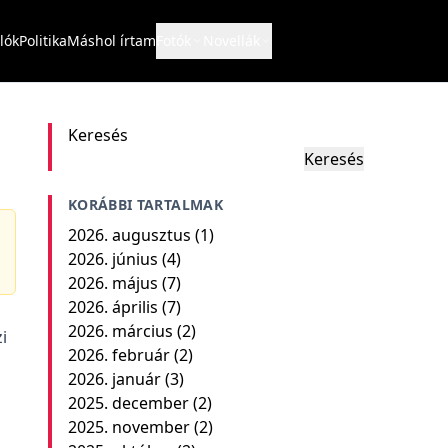
lók
Politika
Máshol írtam
Fotók
Novellák
Keresés
Keresés
KORÁBBI TARTALMAK
2026. augusztus
(1)
2026. június
(4)
2026. május
(7)
2026. április
(7)
2026. március
(2)
i
2026. február
(2)
2026. január
(3)
2025. december
(2)
2025. november
(2)