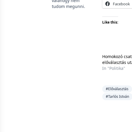
valahogy nem
Facebook
tudom megunni.
Like this:
Homokozó csat
előválasztás u
In "Politika"
#Előválasztás
#Tarlós István