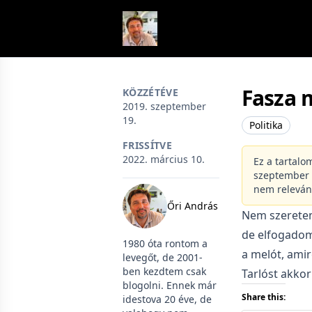
Skip to content
Fasza 
KÖZZÉTÉVE
2019. szeptember
19.
Politika
FRISSÍTVE
2022. március 10.
Ez a tartalo
szeptember 1
nem releván
Őri András
Nem szeretem
de elfogadom
1980 óta rontom a
a melót, amir
levegőt, de 2001-
ben kezdtem csak
Tarlóst akkor
blogolni. Ennek már
Share this:
idestova 20 éve, de